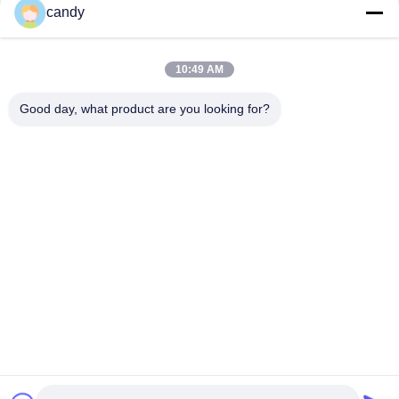
परीक्षण मशीन
संपर्क
candy
10:49 AM
लोकप्रिय श्रेणियां
सभी
Good day, what product are you looking for?
तनाव परीक्षण मशीन
यूनिवर्सल टेस्टिंग मशीन
तनन परीक्षण मशीन
सामग्री परीक्षण मशीन
संपीड़न परीक्षण मशीन
आसंजन परीक्षण मशीन
पील शक्ति परीक्षक
पर्यावरण परीक्षण के चैम्बर
सदस्यता लें