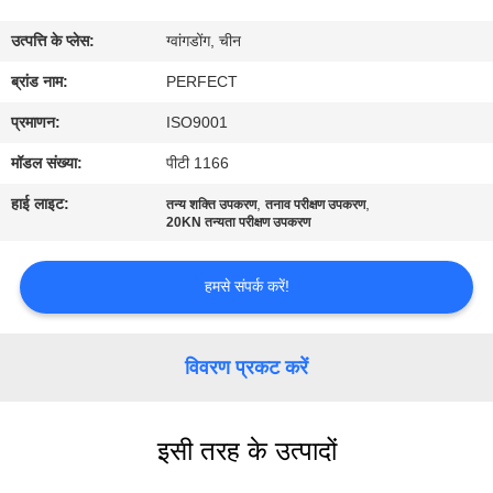
में
उत्पत्ति के प्लेस:
ग्वांगडोंग, चीन
कारखाना
ब्रांड नाम:
PERFECT
भ्रमण
प्रमाणन:
ISO9001
मॉडल संख्या:
पीटी 1166
गुणवत्ता
हाई लाइट:
,
,
तन्य शक्ति उपकरण
तनाव परीक्षण उपकरण
नियंत्रण
20KN तन्यता परीक्षण उपकरण
हमसे संपर्क करें!
एक
उद्धरण
विवरण प्रकट करें
का
अनुरोध
करें
इसी तरह के उत्पादों