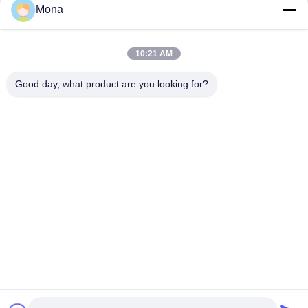
संपर्क
Mona
10:21 AM
लोकप्रिय श्रेणियां
सभी
Good day, what product are you looking for?
तनाव परीक्षण मशीन
यूनिवर्सल टेस्टिंग मशीन
तनन परीक्षण मशीन
सामग्री परीक्षण मशीन
संपीड़न परीक्षण मशीन
आसंजन परीक्षण मशीन
पील शक्ति परीक्षक
पर्यावरण परीक्षण के चैम्बर
सदस्यता लें