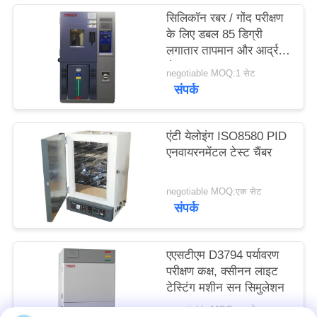
साइटमैप
सिलिकॉन रबर / गोंद परीक्षण
के लिए डबल 85 डिग्री
लगातार तापमान और आर्द्रता
PRIVACY
चैंबर
negotiable MOQ:1 सेट
POLICY
संपर्क
एंटी येलोइंग ISO8580 PID
एनवायरनमेंटल टेस्ट चैंबर
negotiable MOQ:एक सेट
संपर्क
एएसटीएम D3794 पर्यावरण
परीक्षण कक्ष, क्सीनन लाइट
टेस्टिंग मशीन सन सिमुलेशन
negotiable MOQ:एक सेट