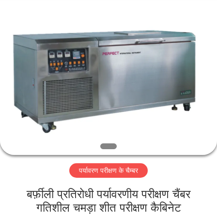
Perfect
International
Instruments
Co.,
Ltd.
All
Rights
Reserved.
घर
उत्पादों
वीडियो
वीआर
शो
पर्यावरण परीक्षण के चैम्बर
हमारे
बर्फ़ीली प्रतिरोधी पर्यावरणीय परीक्षण चैंबर
बारे
गतिशील चमड़ा शीत परीक्षण कैबिनेट