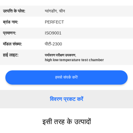
में
उत्पत्ति के प्लेस:
ग्वांगडोंग, चीन
कारखाना
ब्रांड नाम:
PERFECT
भ्रमण
प्रमाणन:
ISO9001
मॉडल संख्या:
पीटी-2300
गुणवत्ता
हाई लाइट:
,
पर्यावरण परीक्षण उपकरण
नियंत्रण
high low temperature test chamber
हमसे संपर्क करें!
एक
उद्धरण
विवरण प्रकट करें
का
अनुरोध
करें
इसी तरह के उत्पादों