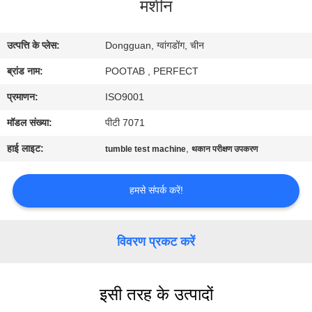
मशीन
में
उत्पत्ति के प्लेस:
Dongguan, ग्वांगडोंग, चीन
कारखाना
ब्रांड नाम:
POOTAB , PERFECT
भ्रमण
प्रमाणन:
ISO9001
गुणवत्ता
मॉडल संख्या:
पीटी 7071
नियंत्रण
हाई लाइट:
,
tumble test machine
थकान परीक्षण उपकरण
एक
हमसे संपर्क करें!
उद्धरण
का
विवरण प्रकट करें
अनुरोध
करें
इसी तरह के उत्पादों