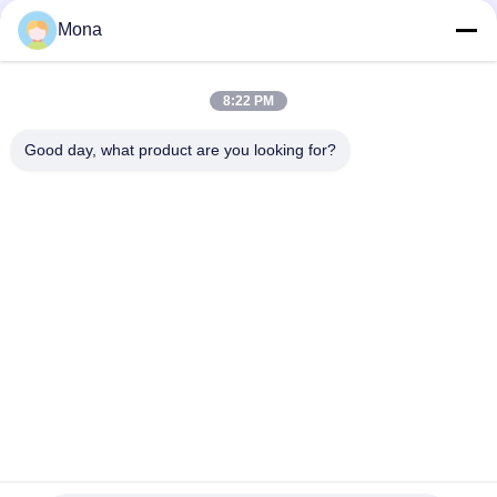
negotiable MOQ:1 सेट
संपर्क
Mona
8:22 PM
लोकप्रिय श्रेणियां
सभी
Good day, what product are you looking for?
तनाव परीक्षण मशीन
यूनिवर्सल टेस्टिंग मशीन
तनन परीक्षण मशीन
सामग्री परीक्षण मशीन
संपीड़न परीक्षण मशीन
आसंजन परीक्षण मशीन
पील शक्ति परीक्षक
पर्यावरण परीक्षण के चैम्बर
सदस्यता लें