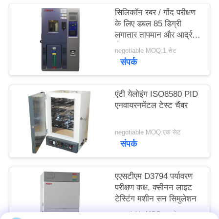
साइटमैप
सिलिकॉन रबर / गोंद परीक्षण
के लिए डबल 85 डिग्री
लगातार तापमान और आर्द्रता
PRIVACY
चैंबर
negotiable MOQ:1 सेट
POLICY
संपर्क
एंटी येलोइंग ISO8580 PID
एनवायरनमेंटल टेस्ट चैंबर
negotiable MOQ:एक सेट
संपर्क
एएसटीएम D3794 पर्यावरण
परीक्षण कक्ष, क्सीनन लाइट
टेस्टिंग मशीन सन सिमुलेशन
negotiable MOQ:एक सेट