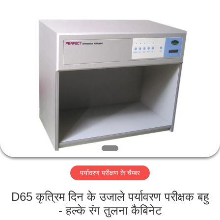
Perfect
International
Instruments
Co.,
Ltd.
All
Rights
Reserved.
घर
उत्पादों
वीडियो
वीआर
शो
पर्यावरण परीक्षण के चैम्बर
हमारे
D65 कृत्रिम दिन के उजाले पर्यावरण परीक्षक बहु
बारे
- हल्के रंग तुलना कैबिनेट