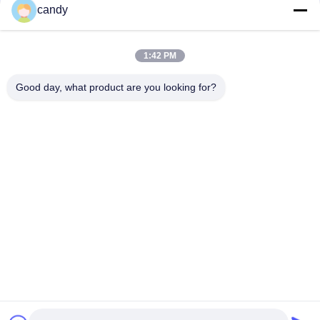
संपर्क
candy
1:42 PM
लोकप्रिय श्रेणियां
सभी
Good day, what product are you looking for?
तनाव परीक्षण मशीन
यूनिवर्सल टेस्टिंग मशीन
तनन परीक्षण मशीन
सामग्री परीक्षण मशीन
संपीड़न परीक्षण मशीन
आसंजन परीक्षण मशीन
पील शक्ति परीक्षक
पर्यावरण परीक्षण के चैम्बर
सदस्यता लें