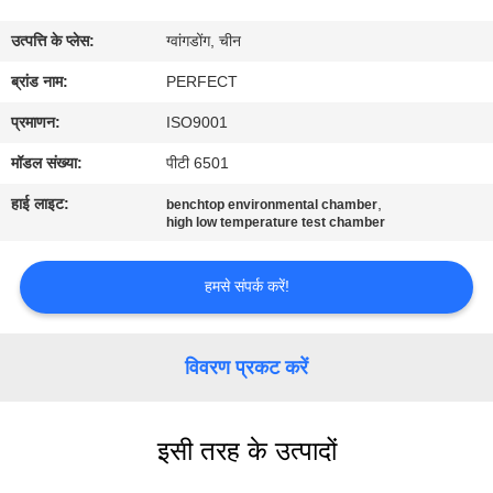
में
उत्पत्ति के प्लेस:
ग्वांगडोंग, चीन
कारखाना
ब्रांड नाम:
PERFECT
भ्रमण
प्रमाणन:
ISO9001
मॉडल संख्या:
पीटी 6501
गुणवत्ता
हाई लाइट:
,
benchtop environmental chamber
नियंत्रण
high low temperature test chamber
हमसे संपर्क करें!
एक
उद्धरण
विवरण प्रकट करें
का
अनुरोध
करें
इसी तरह के उत्पादों