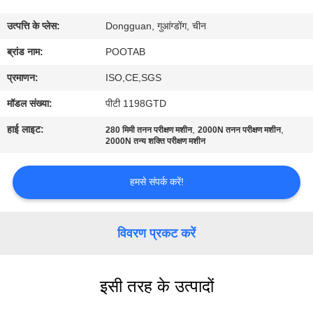
में
उत्पत्ति के प्लेस:
Dongguan, गुआंग्डोंग, चीन
कारखाना
ब्रांड नाम:
POOTAB
भ्रमण
प्रमाणन:
ISO,CE,SGS
मॉडल संख्या:
पीटी 1198GTD
गुणवत्ता
हाई लाइट:
,
,
280 मिमी तनन परीक्षण मशीन
2000N तनन परीक्षण मशीन
नियंत्रण
2000N तन्य शक्ति परीक्षण मशीन
हमसे संपर्क करें!
एक
उद्धरण
विवरण प्रकट करें
का
अनुरोध
करें
इसी तरह के उत्पादों