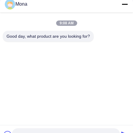
संपर्क
Mona
9:08 AM
लोकप्रिय श्रेणियां
सभी
Good day, what product are you looking for?
तनाव परीक्षण मशीन
यूनिवर्सल टेस्टिंग मशीन
तनन परीक्षण मशीन
सामग्री परीक्षण मशीन
संपीड़न परीक्षण मशीन
आसंजन परीक्षण मशीन
पील शक्ति परीक्षक
पर्यावरण परीक्षण के चैम्बर
सदस्यता लें