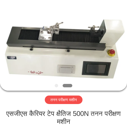
Perfect
International
Instruments
Co.,
Ltd.
All
Rights
Reserved.
घर
उत्पादों
वीडियो
वीआर
शो
तनन परीक्षण मशीन
हमारे
एसजीएस कैरियर टेप क्षैतिज 500N तनन परीक्षण
बारे
मशीन