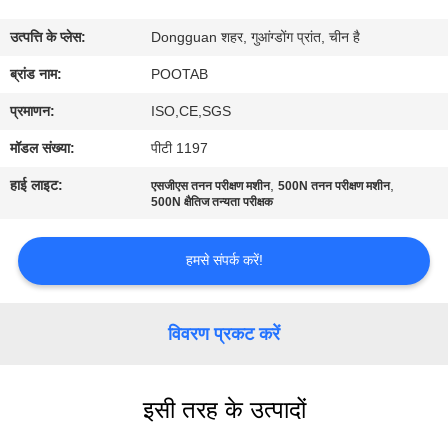
में
उत्पत्ति के प्लेस:
Dongguan शहर, गुआंग्डोंग प्रांत, चीन है
कारखाना
ब्रांड नाम:
POOTAB
भ्रमण
प्रमाणन:
ISO,CE,SGS
मॉडल संख्या:
पीटी 1197
गुणवत्ता
हाई लाइट:
,
,
एसजीएस तनन परीक्षण मशीन
500N तनन परीक्षण मशीन
नियंत्रण
500N क्षैतिज तन्यता परीक्षक
हमसे संपर्क करें!
एक
उद्धरण
विवरण प्रकट करें
का
अनुरोध
करें
इसी तरह के उत्पादों