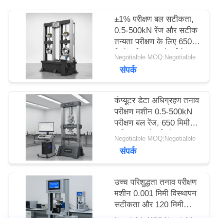
का
±1% परीक्षण बल सटीकता,
अनुरोध
0.5-500kN रेंज और सटीक
तन्यता परीक्षण के लिए 650
करें
मिमी अधिकतम चौड़ाई के
Negotialble MOQ:Negotialble
साथ तनाव परीक्षण मशीन
संपर्क
साइटमैप
कंप्यूटर डेटा अधिग्रहण तनाव
परीक्षण मशीन 0.5-500kN
PRIVACY
परीक्षण बल रेंज, 650 मिमी
अधिकतम चौड़ाई और ± 1%
Negotialble MOQ:Negotialble
POLICY
बल सटीकता के साथ
संपर्क
उच्च परिशुद्धता तनाव परीक्षण
मशीन 0.001 मिमी विस्थापन
सटीकता और 120 मिमी
परीक्षण व्यास के साथ