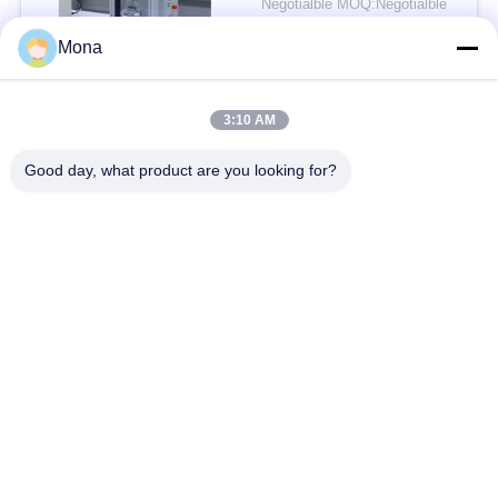
Negotialble MOQ:Negotialble
AC220V/50Hz 1PH द्वारा
संपर्क
संचालित
Mona
3:10 AM
लोकप्रिय श्रेणियां
सभी
Good day, what product are you looking for?
तनाव परीक्षण मशीन
यूनिवर्सल टेस्टिंग मशीन
तनन परीक्षण मशीन
सामग्री परीक्षण मशीन
संपीड़न परीक्षण मशीन
आसंजन परीक्षण मशीन
पील शक्ति परीक्षक
पर्यावरण परीक्षण के चैम्बर