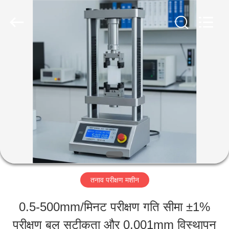
Perfect
International
Instruments
Co.,
Ltd.
All
घर
Rights
Reserved.
उत्पादों
वीडियो
वीआर
तनाव परीक्षण मशीन
शो
0.5-500mm/मिनट परीक्षण गति सीमा ±1%
परीक्षण बल सटीकता और 0.001mm विस्थापन
हमारे