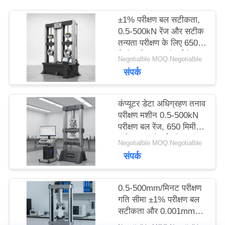
का
±1% परीक्षण बल सटीकता,
अनुरोध
0.5-500kN रेंज और सटीक
तन्यता परीक्षण के लिए 650
करें
मिमी अधिकतम चौड़ाई के
Negotialble MOQ:Negotialble
साथ तनाव परीक्षण मशीन
संपर्क
साइटमैप
कंप्यूटर डेटा अधिग्रहण तनाव
परीक्षण मशीन 0.5-500kN
PRIVACY
परीक्षण बल रेंज, 650 मिमी
अधिकतम चौड़ाई और ± 1%
Negotialble MOQ:Negotialble
POLICY
बल सटीकता के साथ
संपर्क
0.5-500mm/मिनट परीक्षण
गति सीमा ±1% परीक्षण बल
सटीकता और 0.001mm
विस्थापन माप सटीकता के