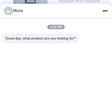
Negotialble MOQ:Negotialble
साथ तनाव परीक्षण मशीन
संपर्क
Mona
5:41 PM
लोकप्रिय श्रेणियां
सभी
Good day, what product are you looking for?
तनाव परीक्षण मशीन
यूनिवर्सल टेस्टिंग मशीन
तनन परीक्षण मशीन
सामग्री परीक्षण मशीन
संपीड़न परीक्षण मशीन
आसंजन परीक्षण मशीन
पील शक्ति परीक्षक
पर्यावरण परीक्षण के चैम्बर