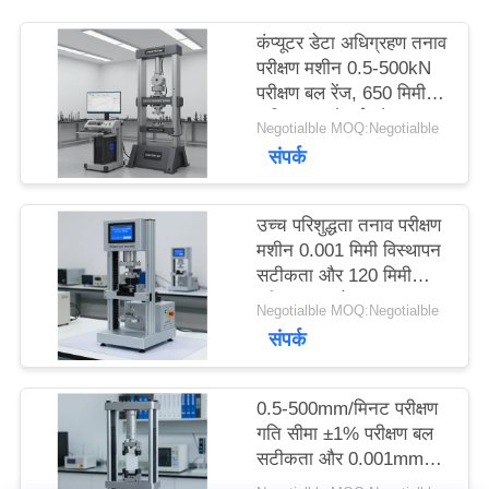
का
कंप्यूटर डेटा अधिग्रहण तनाव
अनुरोध
परीक्षण मशीन 0.5-500kN
परीक्षण बल रेंज, 650 मिमी
करें
अधिकतम चौड़ाई और ± 1%
Negotialble MOQ:Negotialble
बल सटीकता के साथ
संपर्क
साइटमैप
उच्च परिशुद्धता तनाव परीक्षण
मशीन 0.001 मिमी विस्थापन
PRIVACY
सटीकता और 120 मिमी
परीक्षण व्यास के साथ
Negotialble MOQ:Negotialble
POLICY
AC220V/50Hz 1PH द्वारा
संपर्क
संचालित
0.5-500mm/मिनट परीक्षण
गति सीमा ±1% परीक्षण बल
सटीकता और 0.001mm
विस्थापन माप सटीकता के