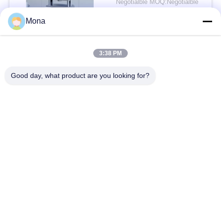
Negotialble MOQ:Negotialble
साथ तनाव परीक्षण मशीन
संपर्क
Mona
3:38 PM
लोकप्रिय श्रेणियां
सभी
Good day, what product are you looking for?
तनाव परीक्षण मशीन
यूनिवर्सल टेस्टिंग मशीन
तनन परीक्षण मशीन
सामग्री परीक्षण मशीन
संपीड़न परीक्षण मशीन
आसंजन परीक्षण मशीन
पील शक्ति परीक्षक
पर्यावरण परीक्षण के चैम्बर