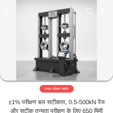
Perfect
International
Instruments
Co.,
Ltd.
All
घर
Rights
Reserved.
उत्पादों
वीडियो
वीआर
तनाव परीक्षण मशीन
शो
±1% परीक्षण बल सटीकता, 0.5-500kN रेंज
और सटीक तन्यता परीक्षण के लिए 650 मिमी
हमारे