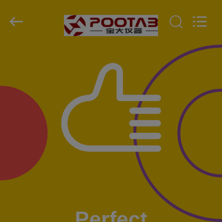
Perfect
International
Instruments
Co.,
Ltd.
All
Rights
Reserved.
RUMAH
PRODUK
VIDEO
PERTUNJUKAN
VR
TENTANG
KAMI
Perfect