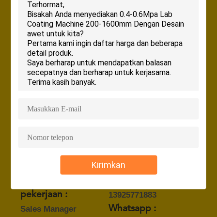
08:30-17:30 (Waktu Beijing)
Telepon bisnis:
0086-769-85818235
(Waktu kerja)
0086-13600297935
(Nonworking waktu)
Faks:
0086-769-85818236
Kontak Person :
Mr. michael
Surel :
Kirimkan
michael@perfect-group.net
Profesi atau
Telepon :
pekerjaan :
13925771883
Sales Manager
Whatsapp :