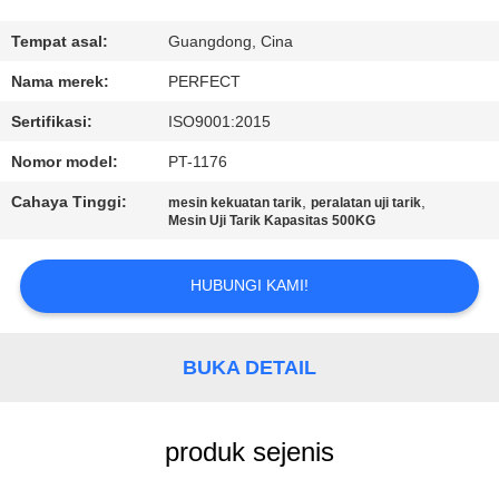
TUR
Tempat asal:
Guangdong, Cina
PABRIK
Nama merek:
PERFECT
Sertifikasi:
ISO9001:2015
KONTROL
Nomor model:
PT-1176
KUALITAS
Cahaya Tinggi:
,
,
mesin kekuatan tarik
peralatan uji tarik
Mesin Uji Tarik Kapasitas 500KG
PERMINTAAN
PENAWARAN
HUBUNGI KAMI!
SITEMAP
BUKA DETAIL
PRIVACY
produk sejenis
POLICY