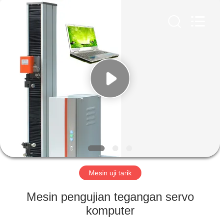
Perfect
International
Instruments
Co.,
Ltd.
All
Rights
Reserved.
RUMAH
PRODUK
VIDEO
PERTUNJUKAN
VR
Mesin uji tarik
TENTANG
Mesin pengujian tegangan servo
KAMI
komputer