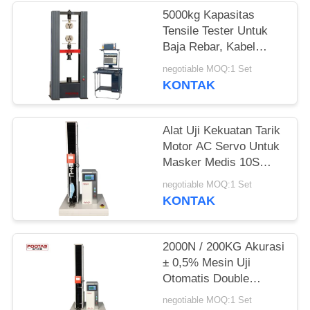
5000kg Kapasitas
Tensile Tester Untuk
Baja Rebar, Kabel
Kawat Mesin Uji
negotiable MOQ:1 Set
Kekuatan Tarik
KONTAK
Alat Uji Kekuatan Tarik
Motor AC Servo Untuk
Masker Medis 10S
Memegang
negotiable MOQ:1 Set
KONTAK
2000N / 200KG Akurasi
± 0,5% Mesin Uji
Otomatis Double
Display Double Control
negotiable MOQ:1 Set