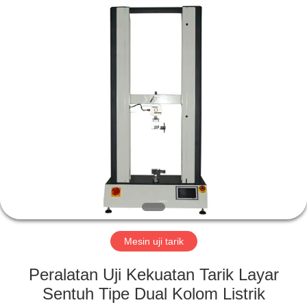
Perfect
International
Instruments
Co.,
Ltd.
All
Rights
Reserved.
RUMAH
PRODUK
VIDEO
PERTUNJUKAN
VR
Mesin uji tarik
TENTANG
Peralatan Uji Kekuatan Tarik Layar
KAMI
Sentuh Tipe Dual Kolom Listrik