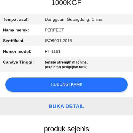
1000KGF
TUR
PABRIK
Tempat asal:
Dongguan, Guangdong, China
Nama merek:
PERFECT
KONTROL
Sertifikasi:
ISO9001:2015
KUALITAS
Nomor model:
PT-1161
Cahaya Tinggi:
,
tensile strength machine
PERMINTAAN
peralatan pengujian tarik
PENAWARAN
HUBUNGI KAMI!
SITEMAP
BUKA DETAIL
PRIVACY
POLICY
produk sejenis