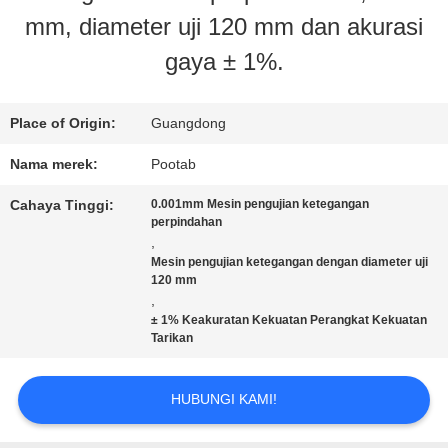
mm, diameter uji 120 mm dan akurasi
KAMI
gaya ± 1%.
TUR
Place of Origin:
Guangdong
PABRIK
Nama merek:
Pootab
Cahaya Tinggi:
0.001mm Mesin pengujian ketegangan
KONTROL
perpindahan
,
Mesin pengujian ketegangan dengan diameter uji
KUALITAS
120 mm
,
± 1% Keakuratan Kekuatan Perangkat Kekuatan
PERMINTAAN
Tarikan
PENAWARAN
HUBUNGI KAMI!