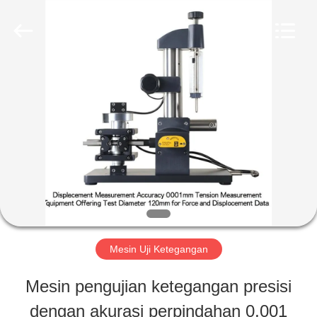
Perfect
International
Instruments
Co.,
Ltd.
All
RUMAH
Rights
Reserved.
PRODUK
VIDEO
PERTUNJUKAN
Mesin Uji Ketegangan
VR
Mesin pengujian ketegangan presisi
dengan akurasi perpindahan 0,001
TENTANG