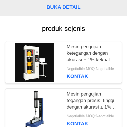
SITEMAP
BUKA DETAIL
PRIVACY
produk sejenis
POLICY
Mesin pengujian
ketegangan dengan
akurasi ± 1% kekuatan
uji, lebar maksimum
Negotialble MOQ:Negotialble
650 mm, dan diameter
KONTAK
uji 120 mm untuk
analisis tegangan yang
tepat
Mesin pengujian
tegangan presisi tinggi
dengan akurasi ± 1%
kekuatan uji, kisaran
Negotialble MOQ:Negotialble
kecepatan 0,5-500
KONTAK
mm/menit dan