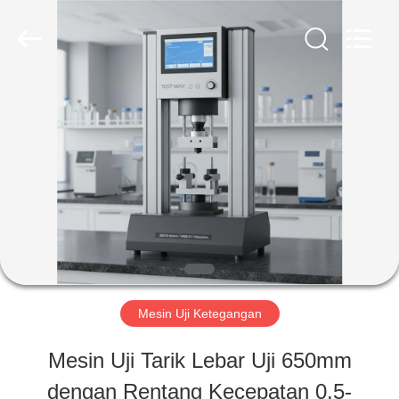
Perfect
International
Instruments
Co.,
Ltd.
All
RUMAH
Rights
Reserved.
PRODUK
VIDEO
PERTUNJUKAN
Mesin Uji Ketegangan
VR
Mesin Uji Tarik Lebar Uji 650mm
dengan Rentang Kecepatan 0,5-
TENTANG