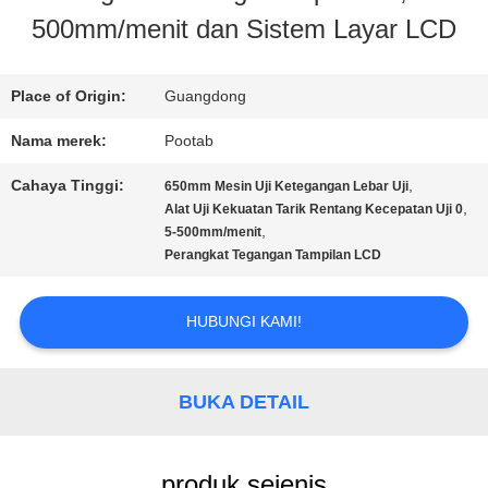
500mm/menit dan Sistem Layar LCD
KAMI
Place of Origin:
Guangdong
TUR
Nama merek:
Pootab
PABRIK
Cahaya Tinggi:
,
650mm Mesin Uji Ketegangan Lebar Uji
,
Alat Uji Kekuatan Tarik Rentang Kecepatan Uji 0
,
5-500mm/menit
KONTROL
Perangkat Tegangan Tampilan LCD
KUALITAS
HUBUNGI KAMI!
PERMINTAAN
BUKA DETAIL
PENAWARAN
produk sejenis