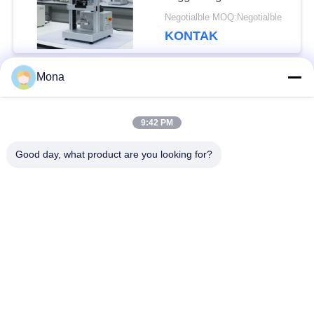
perpindahan 0,001mm
Negotialble MOQ:Negotialble
dan diameter uji
KONTAK
120mm yang didukung
oleh AC220V/50Hz
1PH
Mona
Bad Request
Semua
9:42 PM
Mesin Uji
Universal mesin
Good day, what product are you looking for?
Ketegangan
pengujian
Mesin uji tarik
mesin uji materi
mesin uji kompresi
Mesin Uji Adhesi
Uji lingkungan
Peel Kekuatan Tester
Chamber