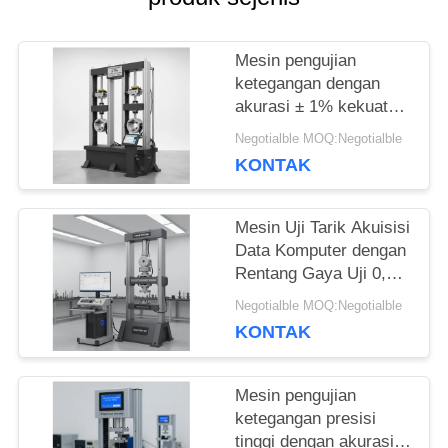
SITEMAP
Mesin pengujian
PRIVACY
ketegangan dengan
akurasi ± 1% kekuatan
POLICY
uji, kisaran 0,5-500kN
Negotialble MOQ:Negotialble
dan lebar maksimum
KONTAK
650mm untuk
pengujian ketegangan
yang tepat
Mesin Uji Tarik Akuisisi
Data Komputer dengan
Rentang Gaya Uji 0,5-
500kN, Lebar
Negotialble MOQ:Negotialble
Maksimum 650mm,
KONTAK
dan Akurasi Gaya ±1%
Mesin pengujian
ketegangan presisi
tinggi dengan akurasi