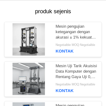
SITEMAP
produk sejenis
PRIVACY
Mesin pengujian
POLICY
ketegangan dengan
akurasi ± 1% kekuatan
uji, kisaran 0,5-500kN
Negotialble MOQ:Negotialble
dan lebar maksimum
KONTAK
650mm untuk
pengujian ketegangan
yang tepat
Mesin Uji Tarik Akuisisi
Data Komputer dengan
Rentang Gaya Uji 0,5-
500kN, Lebar
Negotialble MOQ:Negotialble
Maksimum 650mm,
KONTAK
dan Akurasi Gaya ±1%
Mesin pengujian