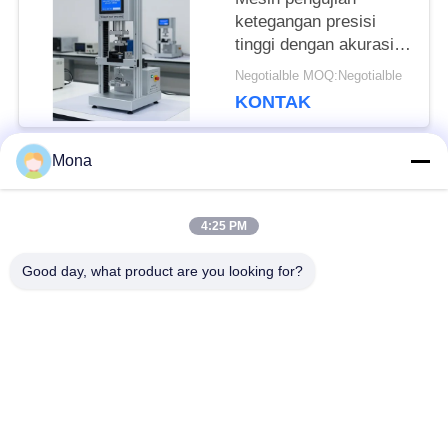
ketegangan presisi
tinggi dengan akurasi
perpindahan 0,001mm
Negotialble MOQ:Negotialble
dan diameter uji
KONTAK
120mm yang didukung
oleh AC220V/50Hz
1PH
Mona
Bad Request
Semua
4:25 PM
Mesin Uji
Universal mesin
Good day, what product are you looking for?
Ketegangan
pengujian
Mesin uji tarik
mesin uji materi
mesin uji kompresi
Mesin Uji Adhesi