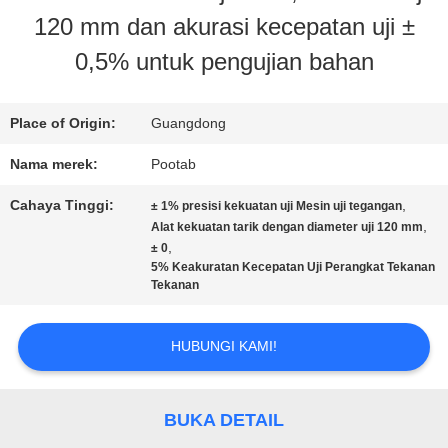
120 mm dan akurasi kecepatan uji ±
KAMI
0,5% untuk pengujian bahan
TUR
Place of Origin:
Guangdong
PABRIK
Nama merek:
Pootab
Cahaya Tinggi:
,
± 1% presisi kekuatan uji Mesin uji tegangan
KONTROL
,
Alat kekuatan tarik dengan diameter uji 120 mm
,
± 0
KUALITAS
5% Keakuratan Kecepatan Uji Perangkat Tekanan
Tekanan
PERMINTAAN
HUBUNGI KAMI!
PENAWARAN
BUKA DETAIL