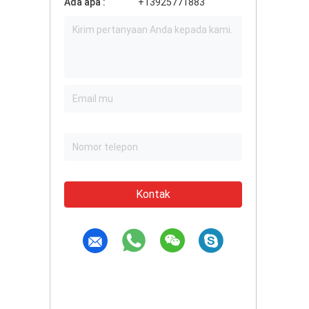
Ada apa :
+13925771883
Kontak