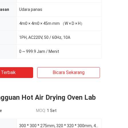
asan
Udara panas
4m0 × 4m0 × 45m mm （W × D × H）
1PH, AC220V, 50 / 60Hz, 10A
0 ~ 999.9 Jam / Menit
 Terbaik
Bicara Sekarang
ngguan Hot Air Drying Oven Lab
le
MOQ:
1 Set
300 * 300 * 275mm, 320 * 320 * 300mm, 450 * 450 * 450