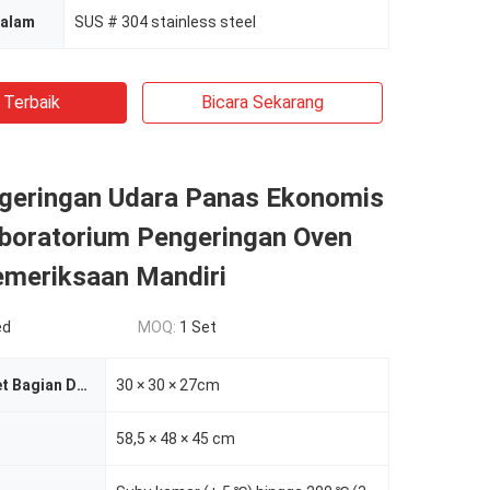
Dalam
SUS # 304 stainless steel
 Terbaik
Bicara Sekarang
geringan Udara Panas Ekonomis
aboratorium Pengeringan Oven
emeriksaan Mandiri
ed
MOQ:
1 Set
Ukuran Kabinet Bagian Dalam
30 × 30 × 27cm
58,5 × 48 × 45 cm