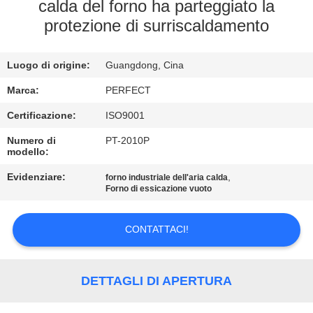
NOI
calda del forno ha parteggiato la
protezione di surriscaldamento
GIRO
Luogo di origine:
Guangdong, Cina
DELLA
FABBRICA
Marca:
PERFECT
Certificazione:
ISO9001
CONTROLLO
Numero di
PT-2010P
modello:
DI
Evidenziare:
,
forno industriale dell'aria calda
QUALITÀ
Forno di essicazione vuoto
RICHIEDA
CONTATTACI!
UNA
CITAZIONE
DETTAGLI DI APERTURA