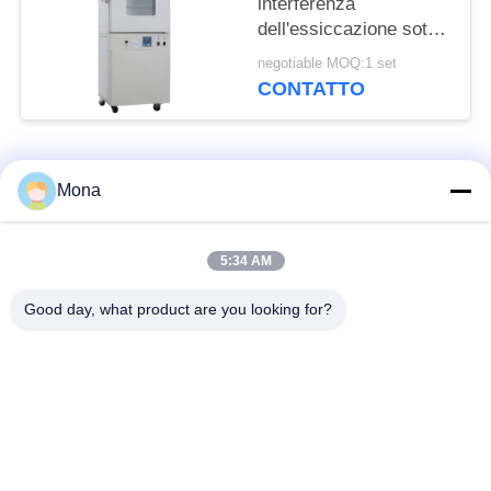
interferenza
dell'essiccazione sotto
vuoto del laboratorio
negotiable MOQ:1 set
del forno di
CONTATTO
essiccazione dell'aria
calda
Categorie popolari
Tutti
Mona
macchina della prova
Macchina universale
5:34 AM
di trazione
di collaudo
Good day, what product are you looking for?
Macchina per prova
Macchina test tensile
materiali
Macchina di test di
Macchina di prova di
compressione
adesione