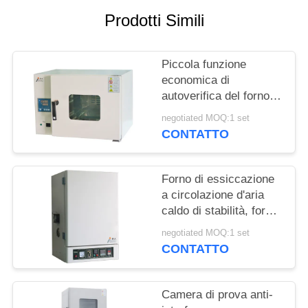
MAPPA
Prodotti Simili
DEL
SITO
Piccola funzione
economica di
PRIVACY
autoverifica del forno di
essiccazione dell'aria
POLICY
negotiated MOQ:1 set
calda/del forno
CONTATTO
essiccazione del
laboratorio
Forno di essiccazione
a circolazione d'aria
caldo di stabilità, forno
industriale dell'aria
negotiated MOQ:1 set
calda del laboratorio
CONTATTO
Camera di prova anti-