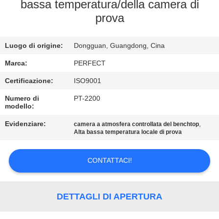
NOI
bassa temperatura/della camera di
prova
GIRO
Luogo di origine:
Dongguan, Guangdong, Cina
DELLA
FABBRICA
Marca:
PERFECT
Certificazione:
ISO9001
CONTROLLO
Numero di
PT-2200
modello:
DI
Evidenziare:
,
camera a atmosfera controllata del benchtop
QUALITÀ
Alta bassa temperatura locale di prova
RICHIEDA
CONTATTACI!
UNA
CITAZIONE
DETTAGLI DI APERTURA