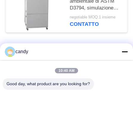
ambientale di ASTM
D3794, simulazione
leggera di Sun della
negotiable MOQ:1 insieme
macchina di prova del
CONTATTO
xeno
Categorie popolari
Tutti
candy
macchina della prova
Macchina universale
10:40 AM
di trazione
di collaudo
Good day, what product are you looking for?
Macchina per prova
Macchina test tensile
materiali
Macchina di test di
Macchina di prova di
compressione
adesione