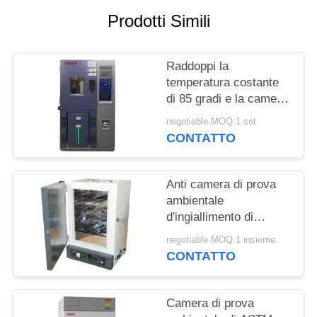
MAPPA
Prodotti Simili
DEL
SITO
Raddoppi la
temperatura costante
PRIVACY
di 85 gradi e la camera
di umidità per prova
POLICY
negotiable MOQ:1 set
della gomma/colla di
CONTATTO
silicone
Anti camera di prova
ambientale
d'ingiallimento di
ISO8580 PID
negotiable MOQ:1 insieme
CONTATTO
Camera di prova