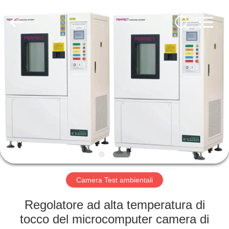
2026
Perfect
International
Instruments
Co.,
Ltd.
All
Rights
CASA
Reserved.
PRODOTTI
VIDEO
MANIFESTAZIONE
DI
VR
Camera Test ambientali
Regolatore ad alta temperatura di
CIRCA
tocco del microcomputer camera di