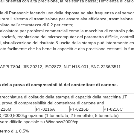
li orientati con alta precisione, la resistenza bassa; l'efficienza di carico
le di Panasonic facendo uso della risposta ad alta frequenza del servom
rare il sistema di trasmissione per essere alta efficienza, trasmission
ollato nell'accuratezza di 0,2 per cento;
alcolatore per problemi commerciali come la macchina di controllo princ
ra società, regolazione del microcomputer del parametro difficile, controll
isi, visualizzazione del risultato & uscita della stampa può interamente 
ato facilmente che ha bene la capacità e alta precisione costanti, la funz
TAPPI T804, JIS Z0212, ISO2872, N-F H13-001, SNC 2236/3511
 della prova di compressibilità del contenitore di cartone:
recchiatura di collaudo della stampa di capacità della macchina 1T
a prova di compressibilità del contenitore di cartone anti
8216M
PT-8216A
PT-8216B
PT-8216C
,2000,5000kg opzione (1 tonnellata, 2 tonnellate, 5 tonnellate)
ware difficile speciale su Windows2000/xp
interno di ± 0,5%