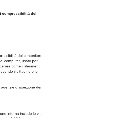
 compressibilità del
essibilità del contenitore di
del computer, usato per
siderare come i riferimenti
econdo il cittadino e le
o, agenzie di ispezione dei
one interna include le viti