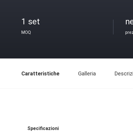
1 set
ne
MOQ
pre
Caratteristiche
Galleria
Descriz
Specificazioni