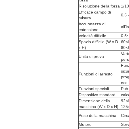
forza
Risoluzione della forza
1/1
Efficace campo di
0.5
misura
Accuratezza di
all'
estensione
Velocità difficile
0.5~
Spazio difficile (W x D
60×
x H)
80×
Vari
Unità di prova
pers
Funz
sicu
Funzioni di arresto
prog
ecc.
Funzioni speciali
Può 
Dispositivo standard
calc
Dimensione della
92×
macchina (W x D x H)
125
Peso della macchina
Circ
Motore
Serv