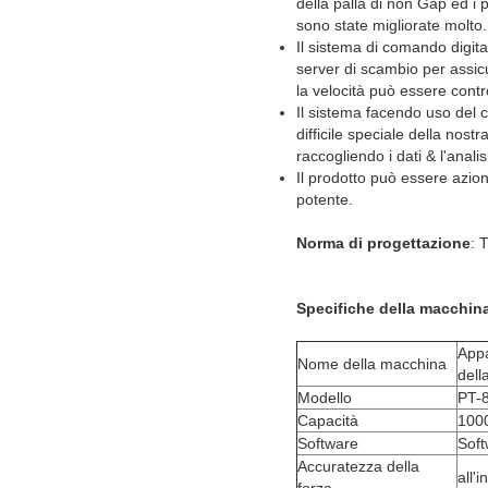
della palla di non Gap ed i pa
sono state migliorate molto.
Il sistema di comando digita
server di scambio per assicu
la velocità può essere contr
Il sistema facendo uso del c
difficile speciale della nost
raccogliendo i dati & l'anal
Il prodotto può essere azion
potente.
Norma di progettazione
: 
Specifiche della macchina
Appa
Nome della macchina
dell
Modello
PT-
Capacità
1000
Software
Soft
Accuratezza della
all'