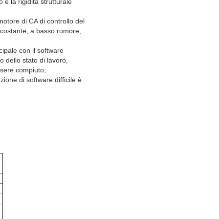
 e la rigidità strutturale
otore di CA di controllo del
e costante, a basso rumore,
ipale con il software
o dello stato di lavoro,
essere compiuto;
ione di software difficile è