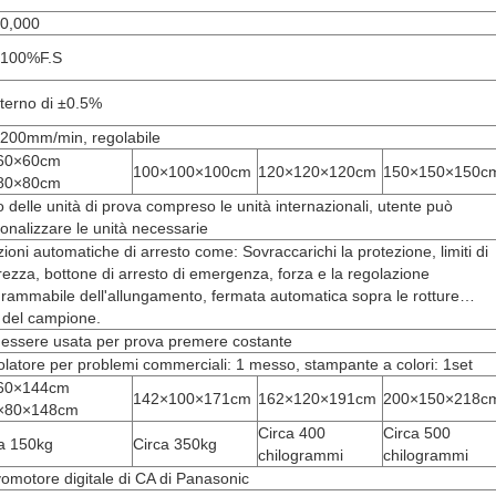
00,000
~100%F.S
interno di ±0.5%
200mm/min, regolabile
60×60cm
100×100×100cm
120×120×120cm
150×150×150c
80×80cm
o delle unità di prova compreso le unità internazionali, utente può
onalizzare le unità necessarie
ioni automatiche di arresto come: Sovraccarichi la protezione, limiti di
rezza, bottone di arresto di emergenza, forza e la regolazione
rammabile dell'allungamento, fermata automatica sopra le rotture…
 del campione.
essere usata per prova premere costante
olatore per problemi commerciali: 1 messo, stampante a colori: 1set
60×144cm
142×100×171cm
162×120×191cm
200×150×218c
×80×148cm
Circa 400
Circa 500
a 150kg
Circa 350kg
chilogrammi
chilogrammi
omotore digitale di CA di Panasonic