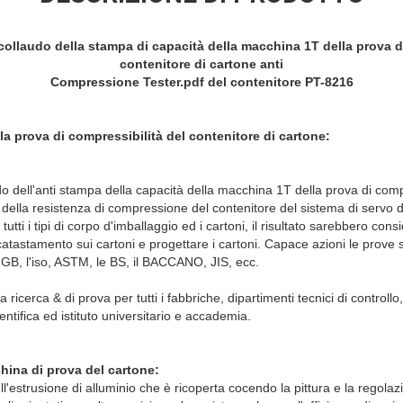
collaudo della stampa di capacità della macchina 1T della prova di
contenitore di cartone anti
Compressione Tester.pdf del contenitore PT-8216
a prova di compressibilità del contenitore di cartone:
o dell'anti stampa della capacità della macchina 1T della prova di compr
r della resistenza di compressione del contenitore del sistema di servo 
 tutti i tipi di corpo d'imballaggio ed i cartoni, il risultato sarebbero con
ccatastamento sui cartoni e progettare i cartoni. Capace azioni le prove s
l GB, l'iso, ASTM, le BS, il BACCANO, JIS, ecc.
a ricerca & di prova per tutti i fabbriche, dipartimenti tecnici di controll
scientifica ed istituto universitario e accademia.
china di prova del cartone:
l'estrusione di alluminio che è ricoperta cocendo la pittura e la regolazi