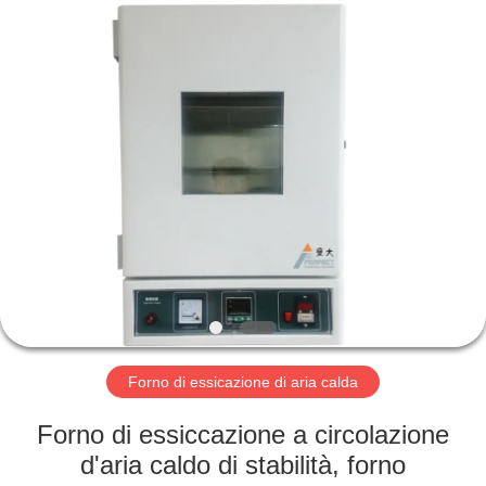
2026
Perfect
International
Instruments
Co.,
Ltd.
All
Rights
CASA
Reserved.
PRODOTTI
VIDEO
MANIFESTAZIONE
DI
VR
Forno di essicazione di aria calda
Forno di essiccazione a circolazione
CIRCA
d'aria caldo di stabilità, forno