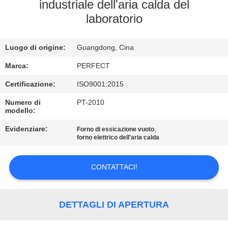
NOI
industriale dell'aria calda del
laboratorio
GIRO
Luogo di origine:
Guangdong, Cina
DELLA
FABBRICA
Marca:
PERFECT
Certificazione:
ISO9001:2015
CONTROLLO
Numero di
PT-2010
modello:
DI
Evidenziare:
,
Forno di essicazione vuoto
QUALITÀ
forno elettrico dell'aria calda
RICHIEDA
CONTATTACI!
UNA
CITAZIONE
DETTAGLI DI APERTURA