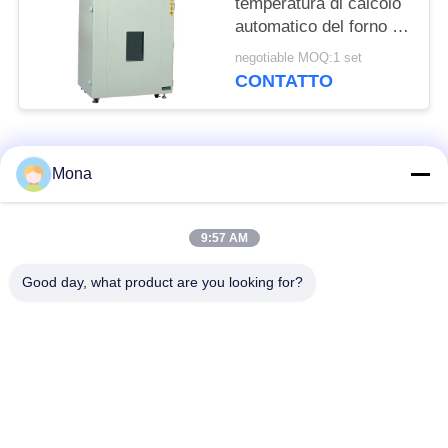
temperatura di calcolo
automatico del forno di
essiccazione dell'aria
negotiable MOQ:1 set
calda del visualizzatore
CONTATTO
digitale
Categorie popolari
Tutti
Mona
macchina della prova
Macchina universale
9:57 AM
di trazione
di collaudo
Good day, what product are you looking for?
Macchina per prova
Macchina test tensile
materiali
Macchina di test di
Macchina di prova di
compressione
adesione