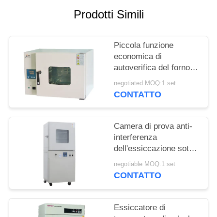
MAPPA
Prodotti Simili
DEL
SITO
Piccola funzione
economica di
PRIVACY
autoverifica del forno di
essiccazione dell'aria
POLICY
negotiated MOQ:1 set
calda/del forno
CONTATTO
essiccazione del
laboratorio
Camera di prova anti-
interferenza
dell'essiccazione sotto
vuoto del laboratorio
negotiable MOQ:1 set
del forno di
CONTATTO
essiccazione dell'aria
calda
Essiccatore di