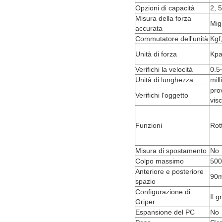
Opzioni di capacità
2, 
Misura della forza
Mig
accurata
Commutatore dell'unità
Kgf,
Unità di forza
Kp
Verifichi la velocità
0.5
Unità di lunghezza
mil
pro
Verifichi l'oggetto
visc
Funzioni
Rot
Misura di spostamento
No
Colpo massimo
50
Anteriore e posteriore
90
spazio
Configurazione di
Il 
Griper
Espansione del PC
No