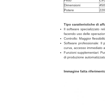
Peso
Cir
Dimensioni
450
Potere
220
Tipo caratteristiche di af
Il software specializzato r
facendo uso delle operazioni
Controllo: Maggior flessibil
Software professionale: Il 
curva, accesso immediato ai 
Funzioni supplementari: Può f
di produzione automatizzata
Immagine fatta riferiment