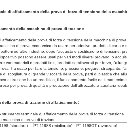
ale di affaticamento della prova di forza di tensione della macchin
icamento della macchina di prova di trazione
:
di affaticamento della prova di forza di tensione della macchina di prova
a macchina di prova economica da usare per adesivo, prodotti di carta e
 bottoni ed altre industrie, dopo l'acquisto e sostituzione di tensione, pr
dispositivo possono essere usati per vari modi diversi provano, o acquis
re vari materiali e prodotti finiti, prodotti semilavorati per forza, l'allu
a prova. Ha usato per fare la tensione, pressione, piegare, strappante, l
di spogliatura di grande viscosità della prova, parti di plastica che allu
va di trazione ha un redditizio, il funzionamento facile ed il mantenim
prese per prova di qualità e produzione dell'attrezzatura ausiliaria ideal
 della prova di trazione di affaticamento:
o strumento terminale di affaticamento della prova di forza di tensione
la macchina di prova di trazione
1198 (standard)
PT-1198S (migliorato)
PT-1198GT (avanzato)