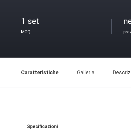
1 set
ne
MOQ
pre
Caratteristiche
Galleria
Descriz
Specificazioni