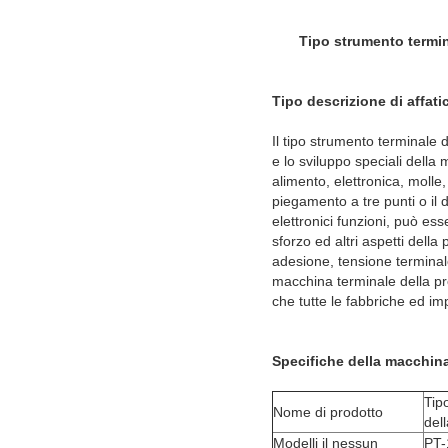
Tipo strumento termin
Tipo descrizione di affat
Il tipo strumento terminale 
e lo sviluppo speciali dell
alimento, elettronica, molle,
piegamento a tre punti o il 
elettronici funzioni, può esse
sforzo ed altri aspetti dell
adesione, tensione terminale 
macchina terminale della pro
che tutte le fabbriche ed im
Specifiche della macchina
Tip
Nome di prodotto
del
Modelli il nessun
PT-