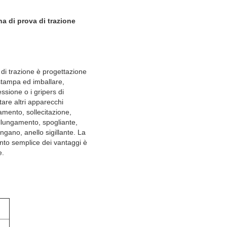
a di prova di trazione
 di trazione è progettazione
 stampa ed imballare,
essione o i gripers di
tare altri apparecchi
ngamento, sollecitazione,
'allungamento, spogliante,
ngano, anello sigillante. La
ento semplice dei vantaggi è
e.