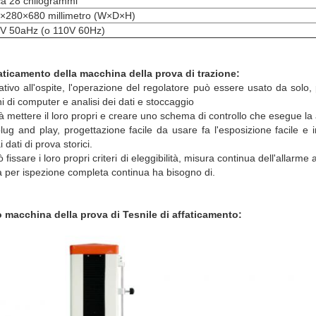
ca 28 chilogrammi
×280×680 millimetro (W×D×H)
V 50aHz (o 110V 60Hz)
faticamento della macchina della prova di trazione:
elativo all'ospite, l'operazione del regolatore può essere usato da sol
 di computer e analisi dei dati e stoccaggio
ità mettere il loro propri e creare uno schema di controllo che esegue la
plug and play, progettazione facile da usare fa l'esposizione facile e i
dati di prova storici.
issare i loro propri criteri di eleggibilità, misura continua dell'allarm
 per ispezione completa continua ha bisogno di.
o macchina della prova di Tesnile di affaticamento: