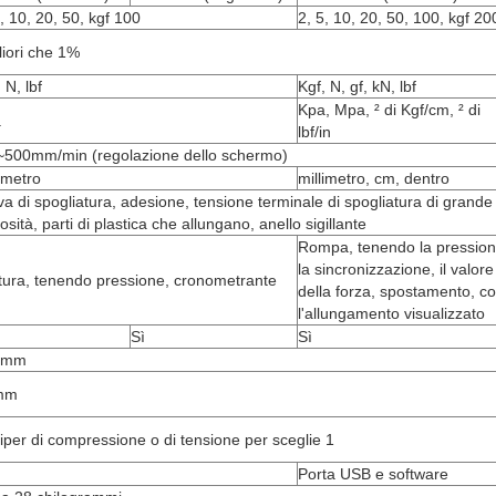
5, 10, 20, 50, kgf 100
2, 5, 10, 20, 50, 100, kgf 20
liori che 1%
 N, lbf
Kgf, N, gf, kN, lbf
Kpa, Mpa, ² di Kgf/cm, ² di
a
lbf/in
~500mm/min (regolazione dello schermo)
limetro
millimetro, cm, dentro
va di spogliatura, adesione, tensione terminale di spogliatura di grande
osità, parti di plastica che allungano, anello sigillante
Rompa, tenendo la pression
la sincronizzazione, il valore
tura, tenendo pressione, cronometrante
della forza, spostamento, c
l'allungamento visualizzato
Sì
Sì
0mm
mm
griper di compressione o di tensione per sceglie 1
Porta USB e software