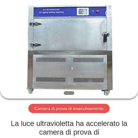
2026
Perfect
International
Instruments
Co.,
Ltd.
All
Rights
CASA
Reserved.
PRODOTTI
VIDEO
MANIFESTAZIONE
DI
VR
Camera di prova di invecchiamento
La luce ultravioletta ha accelerato la
CIRCA
camera di prova di