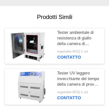
MAPPA
DEL
Prodotti Simili
SITO
PRIVACY
Tester ambientale di
resistenza di giallo
POLICY
della camera di
combustione di
negotiable MOQ:1 set
invecchiamento della
CONTATTO
camera di prova di
precisione
Tester UV leggero
invecchiante del tempo
della camera di prova
accelerato D4329 340
negotiable MOQ:1 set
di ASTM
CONTATTO