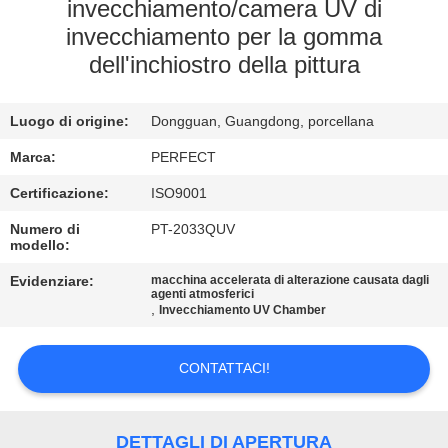
NOI
invecchiamento/camera UV di
invecchiamento per la gomma
dell'inchiostro della pittura
GIRO
DELLA
Luogo di origine:
Dongguan, Guangdong, porcellana
FABBRICA
Marca:
PERFECT
CONTROLLO
Certificazione:
ISO9001
DI
Numero di
PT-2033QUV
modello:
QUALITÀ
Evidenziare:
macchina accelerata di alterazione causata dagli
agenti atmosferici
,
Invecchiamento UV Chamber
RICHIEDA
UNA
CONTATTACI!
CITAZIONE
DETTAGLI DI APERTURA