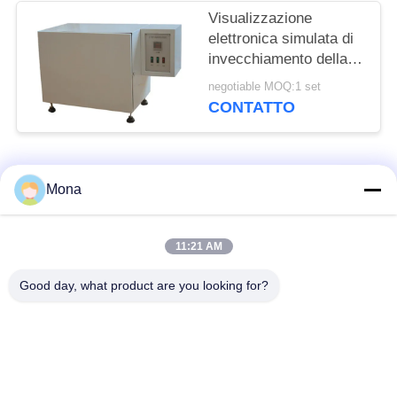
Visualizzazione
elettronica simulata di
invecchiamento della
camera di prova
negotiable MOQ:1 set
dell'aria calda di
CONTATTO
circolazione di modo
leggero di calore
Categorie popolari
Tutti
Mona
macchina della prova
Macchina universale
11:21 AM
di trazione
di collaudo
Good day, what product are you looking for?
Macchina per prova
Macchina test tensile
materiali
Macchina di test di
Macchina di prova di