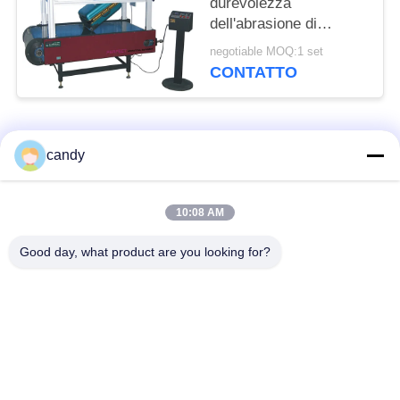
durevolezza
dell'abrasione di
vibrazione delle borse
negotiable MOQ:1 set
per la ruota del carrello
CONTATTO
dei bagagli
Categorie popolari
Tutti
candy
macchina della prova
Macchina universale
10:08 AM
di trazione
di collaudo
Good day, what product are you looking for?
Macchina per prova
Macchina test tensile
materiali
Macchina di test di
Macchina di prova di
compressione
adesione