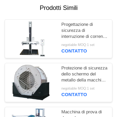
MAPPA
Prodotti Simili
DEL
SITO
Progettazione di
sicurezza di
PRIVACY
interruzione di corrente
della macchina di
POLICY
negotiable MOQ:1 set
prova di durevolezza
CONTATTO
delle
borse/attrezzatura di
prova di caduta
Protezione di sicurezza
dello schermo del
metallo della macchina
della prova di caduta
negotiable MOQ:1 set
del tamburo del rullo
CONTATTO
dei bagagli
Macchina di prova di