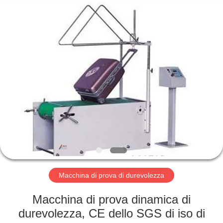
2026
Perfect
International
Instruments
Co.,
Ltd.
All
Rights
CASA
Reserved.
PRODOTTI
VIDEO
MANIFESTAZIONE
DI
VR
Macchina di prova di durevolezza
Macchina di prova dinamica di
CIRCA
durevolezza, CE dello SGS di iso di