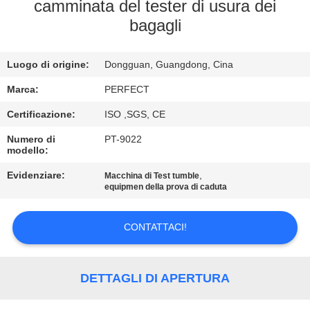
NOI
camminata del tester di usura dei
bagagli
GIRO
Luogo di origine:
Dongguan, Guangdong, Cina
DELLA
FABBRICA
Marca:
PERFECT
Certificazione:
ISO ,SGS, CE
CONTROLLO
Numero di
PT-9022
modello:
DI
Evidenziare:
,
Macchina di Test tumble
QUALITÀ
equipmen della prova di caduta
RICHIEDA
CONTATTACI!
UNA
CITAZIONE
DETTAGLI DI APERTURA