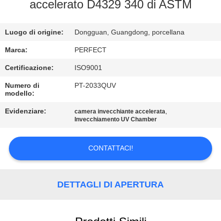
NOI
accelerato D4329 340 di ASTM
GIRO
Luogo di origine:
Dongguan, Guangdong, porcellana
DELLA
Marca:
PERFECT
FABBRICA
Certificazione:
ISO9001
Numero di
PT-2033QUV
modello:
CONTROLLO
DI
Evidenziare:
,
camera invecchiante accelerata
Invecchiamento UV Chamber
QUALITÀ
CONTATTACI!
RICHIEDA
UNA
DETTAGLI DI APERTURA
CITAZIONE