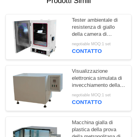
Prodotti Simili
MAPPA
DEL
Tester ambientale di
SITO
resistenza di giallo
della camera di
PRIVACY
combustione di
negotiable MOQ:1 set
invecchiamento della
POLICY
CONTATTO
camera di prova di
precisione
Visualizzazione
elettronica simulata di
invecchiamento della
camera di prova
negotiable MOQ:1 set
dell'aria calda di
CONTATTO
circolazione di modo
leggero di calore
Macchina gialla di
plastica della prova
della metropolitana di