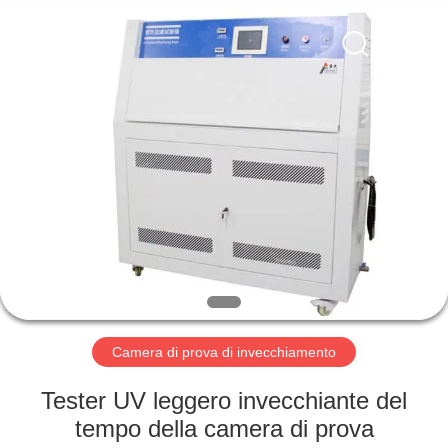
2026
Perfect
International
Instruments
Co.,
Ltd.
All
Rights
CASA
Reserved.
PRODOTTI
VIDEO
MANIFESTAZIONE
DI
VR
Camera di prova di invecchiamento
Tester UV leggero invecchiante del
CIRCA
tempo della camera di prova