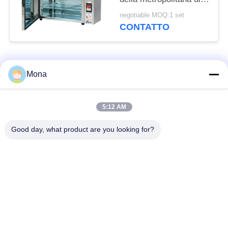
invecchiamento
negotiable MOQ:1 set
dell'isolante leggero
CONTATTO
della camera di prova
anti
Categorie popolari
Tutti
Mona
macchina della prova
Macchina universale
5:12 AM
di trazione
di collaudo
Good day, what product are you looking for?
Macchina per prova
Macchina test tensile
materiali
Macchina di test di
Macchina di prova di
compressione
adesione