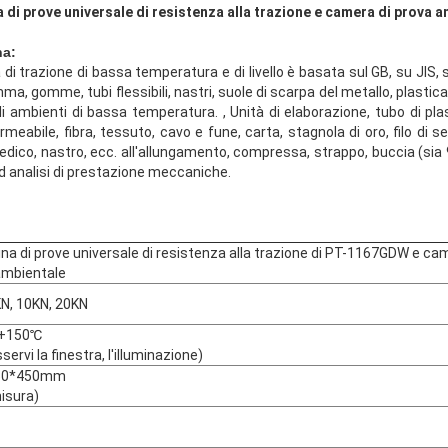
di prove universale di resistenza alla trazione e camera di prova 
na:
 di trazione di bassa temperatura e di livello è basata sul GB, su JI
a, gomme, tubi flessibili, nastri, suole di scarpa del metallo, plastica, 
gli ambienti di bassa temperatura. , Unità di elaborazione, tubo di pla
eabile, fibra, tessuto, cavo e fune, carta, stagnola di oro, filo di set
dico, nastro, ecc. all'allungamento, compressa, strappo, buccia (sia
 ed analisi di prestazione meccaniche.
a di prove universale di resistenza alla trazione di PT-1167GDW e cam
ambientale
KN, 10KN, 20KN
+150℃
servi la finestra, l'illuminazione)
50*450mm
isura)