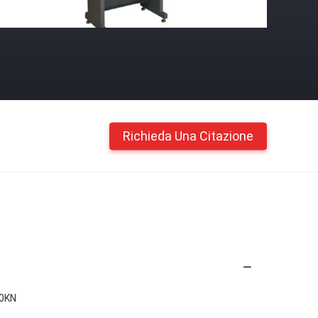
Richieda Una Citazione
20KN