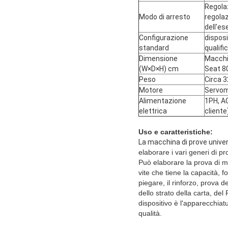
Regolaz
Modo di arresto
regola
dell'es
Configurazione
disposi
standard
qualifi
Dimensione
Macchi
(W×D×H) cm
Seat 8
Peso
Circa 
Motore
Servom
Alimentazione
1PH, AC
elettrica
cliente
Uso e caratteristiche:
La macchina di prove univer
elaborare i vari generi di pro
Può elaborare la prova di mi
vite che tiene la capacità,
piegare, il rinforzo, prova d
dello strato della carta, del
dispositivo è l'apparecchiatu
qualità.