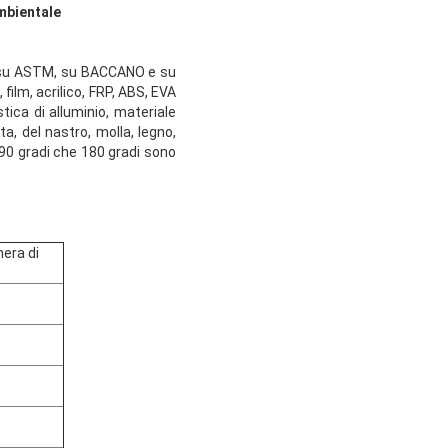
ambientale
S, su ASTM, su BACCANO e su
film, acrilico, FRP, ABS, EVA
stica di alluminio, materiale
a, del nastro, molla, legno,
 90 gradi che 180 gradi sono
era di