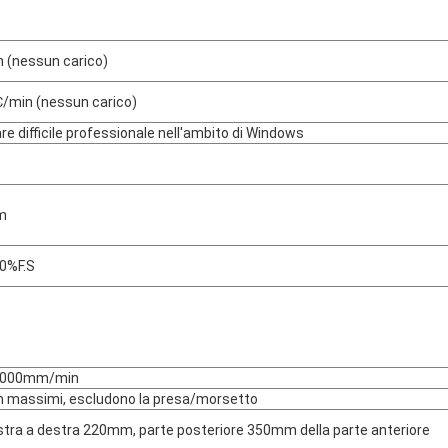
 (nessun carico)
/min (nessun carico)
e difficile professionale nell'ambito di Windows
m
0%F.S
1000mm/min
massimi, escludono la presa/morsetto
istra a destra 220mm, parte posteriore 350mm della parte anteriore