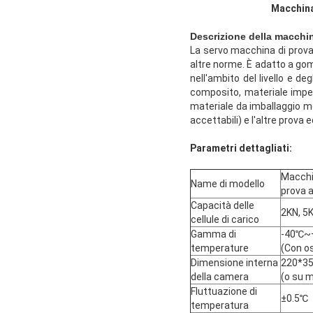
Macchina 
Descrizione della macchi
La servo macchina di prova
altre norme. È adatto a gomm
nell'ambito del livello e de
composito, materiale imperm
materiale da imballaggio me
accettabili) e l'altre prova
Parametri dettagliati:
Macchin
Name di modello
prova 
Capacità delle
2KN, 5
cellule di carico
Gamma di
-40℃~
temperature
(Con os
Dimensione interna
220*3
della camera
(o su m
Fluttuazione di
±0.5℃
temperatura