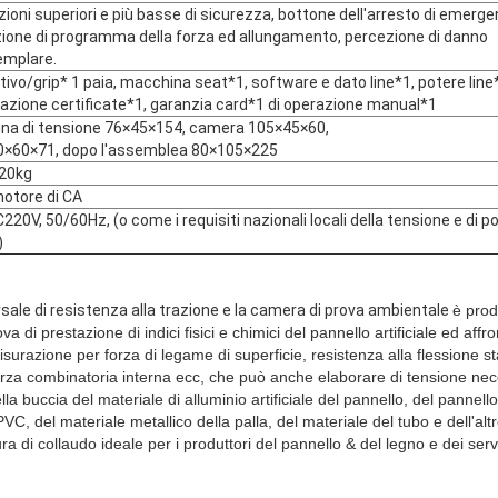
ioni superiori e più basse di sicurezza, bottone dell'arresto di emerge
zione di programma della forza ed allungamento, percezione di danno
emplare.
tivo/grip* 1 paia, macchina seat*1, software e dato line*1, potere line
cazione certificate*1, garanzia card*1 di operazione manual*1
na di tensione 76×45×154, camera 105×45×60,
0×60×71, dopo l'assemblea 80×105×225
320kg
otore di CA
220V, 50/60Hz, (o come i requisiti nazionali locali della tensione e di p
)
sale di resistenza alla trazione e la camera di prova ambientale
è prod
va di prestazione di indici fisici e chimici del pannello artificiale ed affron
surazione per forza di legame di superficie, resistenza alla flessione sta
 forza combinatoria interna ecc, che può anche elaborare di tensione ne
ella buccia del materiale di alluminio artificiale del pannello, del pannello
 PVC, del materiale metallico della palla, del materiale del tubo e dell'al
ra di collaudo ideale per i produttori del pannello & del legno e dei servizi