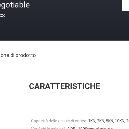
gotiable
zzo
ione di prodotto
CARATTERISTICHE
Capacità delle cellule di carico:
1KN, 2KN, 5KN, 10KN, 
Verifichi la velocità:
0.05~1000mm al minuto