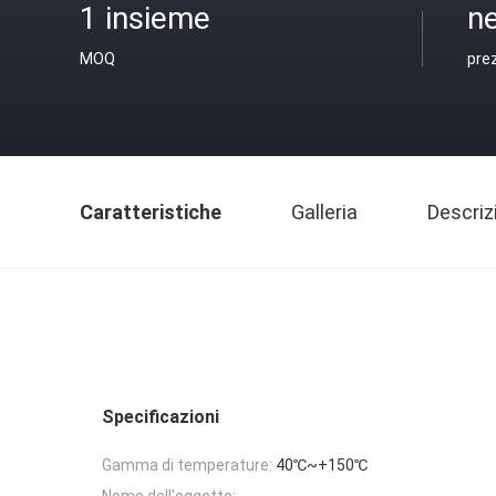
1 insieme
ne
MOQ
pre
Caratteristiche
Galleria
Descriz
Specificazioni
Gamma di temperature:
40℃~+150℃
Nome dell'oggetto: