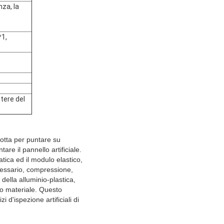
nza, la
*1,
otere del
otta per puntare su
tare il pannello artificiale.
tica ed il modulo elastico,
cessario, compressione,
 della alluminio-plastica,
tro materiale. Questo
 d'ispezione artificiali di