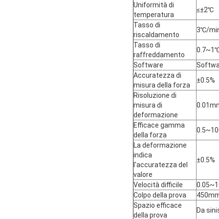
Uniformità di
≤±2℃
temperatura
Tasso di
3℃/min
riscaldamento
Tasso di
0.7~1℃
raffreddamento
Software
Softwar
Accuratezza di
±0.5%
misura della forza
Risoluzione di
misura di
0.01m
deformazione
Efficace gamma
0.5~10
della forza
La deformazione
indica
±0.5%
l'accuratezza del
valore
Velocità difficile
0.05~
Colpo della prova
450mm 
Spazio efficace
Da sin
della prova