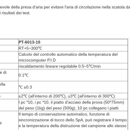
vole della presa d'aria per evitare l'aria di circolazione nella scatola d
risultati dei test.
PT-6013-10
RT+5~300℃
Calcolo del controllo automatico della temperatura del
microcomputer P.I.D
riscaldamento lineare regolabile 0.5~5℃/min
e di
0.1℃
lla
℃ ±0.3
e
±2℃ (all'interno di 200℃), ±3℃ (all'interno di 300℃)
I pc *10, i pc *10, il piatto d'acciaio della prova (50*75mm)
del peso (1kg) del peso (500g), 10 pc collegano i piatti
Il tempo di conservazione automatico, funzione di
sincronizzazione di tocco dello SpA, può registrare il tempo
e
e la temperatura della distruzione del campione allo stesso