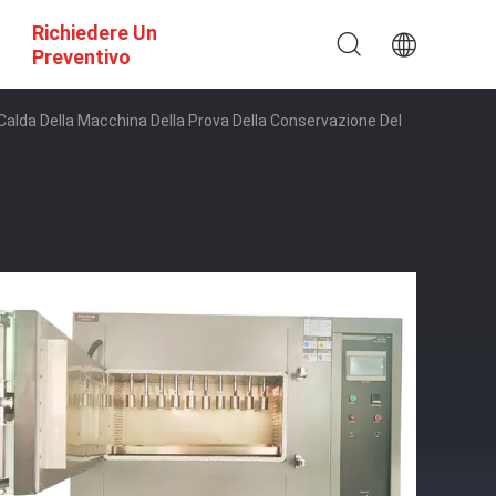
Richiedere Un
Preventivo
 Calda Della Macchina Della Prova Della Conservazione Del