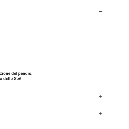
,
,
zione del pendio
da dello SpA