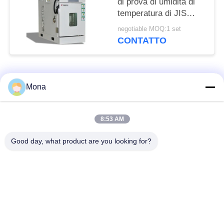
di prova di umidità di
temperatura di JIS
C60068 per i prodotti
negotiable MOQ:1 set
elettronici
CONTATTO
Categorie popolari
Tutti
Mona
macchina della prova
Macchina universale
8:53 AM
di trazione
di collaudo
Good day, what product are you looking for?
Macchina per prova
Macchina test tensile
materiali
Macchina di test di
Macchina di prova di
compressione
adesione