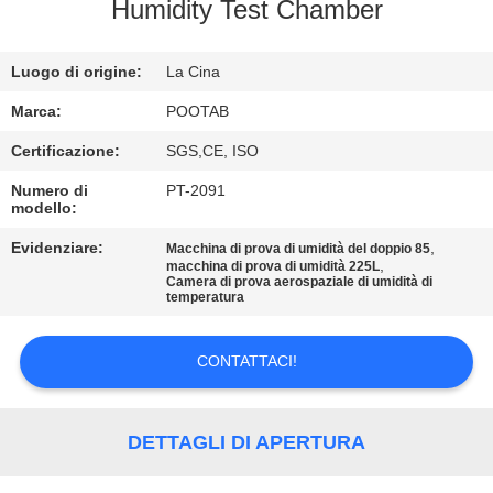
NOI
Humidity Test Chamber
GIRO
Luogo di origine:
La Cina
DELLA
Marca:
POOTAB
FABBRICA
Certificazione:
SGS,CE, ISO
Numero di
PT-2091
modello:
CONTROLLO
DI
Evidenziare:
,
Macchina di prova di umidità del doppio 85
,
macchina di prova di umidità 225L
Camera di prova aerospaziale di umidità di
QUALITÀ
temperatura
RICHIEDA
CONTATTACI!
UNA
CITAZIONE
DETTAGLI DI APERTURA