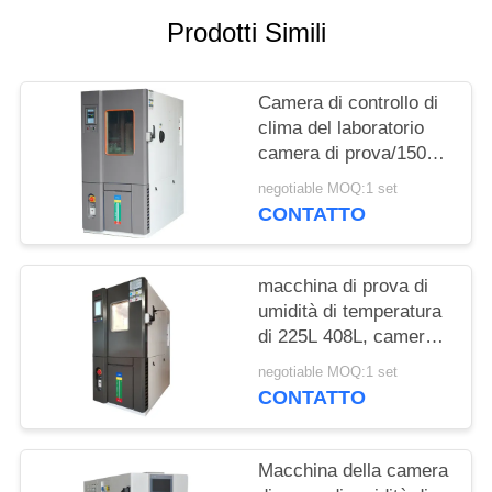
MAPPA
Prodotti Simili
DEL
SITO
Camera di controllo di
clima del laboratorio
PRIVACY
camera di prova/150L
di umidità di
POLICY
negotiable MOQ:1 set
temperatura
CONTATTO
dell'acciaio inossidabile
macchina di prova di
umidità di temperatura
di 225L 408L, camera
ad alta temperatura
negotiable MOQ:1 set
150L di bassa umidità
CONTATTO
Macchina della camera