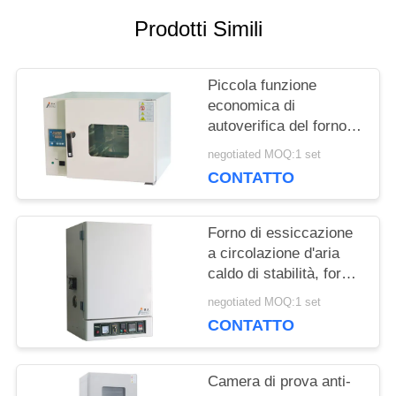
RICHIEDA
Prodotti Simili
UNA
Piccola funzione
CITAZIONE
economica di
autoverifica del forno di
essiccazione dell'aria
negotiated MOQ:1 set
MAPPA
calda/del forno
CONTATTO
essiccazione del
DEL
laboratorio
Forno di essiccazione
SITO
a circolazione d'aria
caldo di stabilità, forno
industriale dell'aria
PRIVACY
negotiated MOQ:1 set
calda del laboratorio
CONTATTO
POLICY
Camera di prova anti-