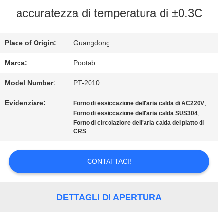
accuratezza di temperatura di ±0.3C
CIRCA
NOI
Place of Origin:
Guangdong
Marca:
Pootab
GIRO
Model Number:
PT-2010
DELLA
Evidenziare:
,
Forno di essiccazione dell'aria calda di AC220V
,
FABBRICA
Forno di essiccazione dell'aria calda SUS304
Forno di circolazione dell'aria calda del piatto di
CRS
CONTROLLO
CONTATTACI!
DI
QUALITÀ
DETTAGLI DI APERTURA