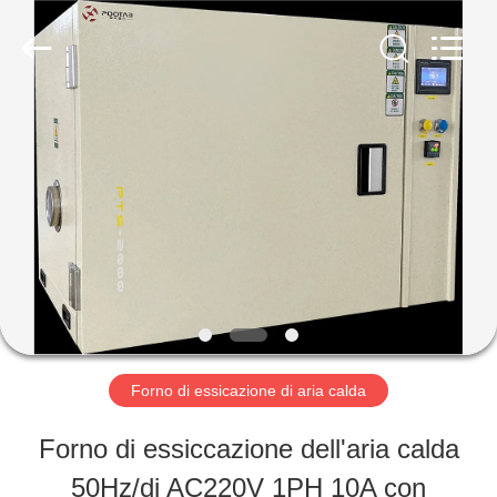
-
2026
Perfect
International
Instruments
Co.,
CASA
Ltd.
All
Rights
Reserved.
PRODOTTI
VIDEO
MANIFESTAZIONE
Forno di essicazione di aria calda
DI
Forno di essiccazione dell'aria calda
VR
50Hz/di AC220V 1PH 10A con