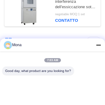
interferenza
dell'essiccazione sotto
vuoto del laboratorio
negotiable MOQ:1 set
del forno di
CONTATTO
essiccazione dell'aria
calda
Categorie popolari
Tutti
Mona
macchina della prova
Macchina universale
7:03 AM
di trazione
di collaudo
Good day, what product are you looking for?
Macchina per prova
Macchina test tensile
materiali
Macchina di test di
Macchina di prova di
compressione
adesione