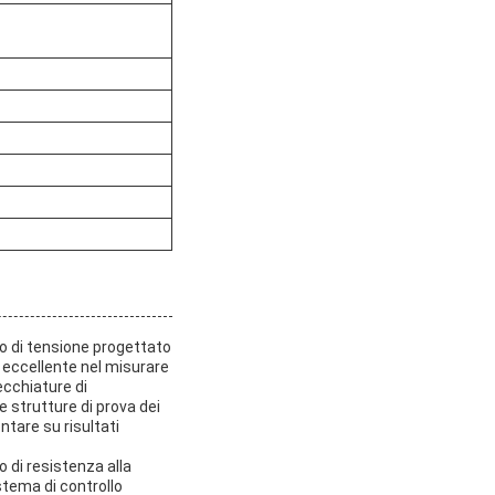
vo di tensione progettato
è eccellente nel misurare
ecchiature di
le strutture di prova dei
ntare su risultati
 di resistenza alla
stema di controllo