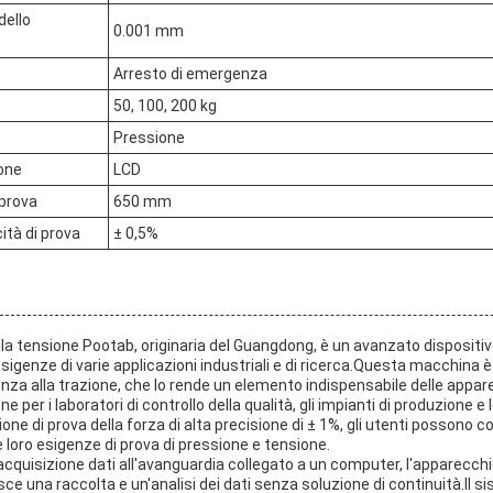
dello
0.001 mm
Arresto di emergenza
50, 100, 200 kg
Pressione
ione
LCD
prova
650 mm
ità di prova
± 0,5%
la tensione Pootab, originaria del Guangdong, è un avanzato dispositi
esigenze di varie applicazioni industriali e di ricerca.Questa macchina 
enza alla trazione, che lo rende un elemento indispensabile delle appar
 per i laboratori di controllo della qualità, gli impianti di produzione e 
one di prova della forza di alta precisione di ± 1%, gli utenti possono co
le loro esigenze di prova di pressione e tensione.
acquisizione dati all'avanguardia collegato a un computer, l'apparecchio
e una raccolta e un'analisi dei dati senza soluzione di continuità.Il si