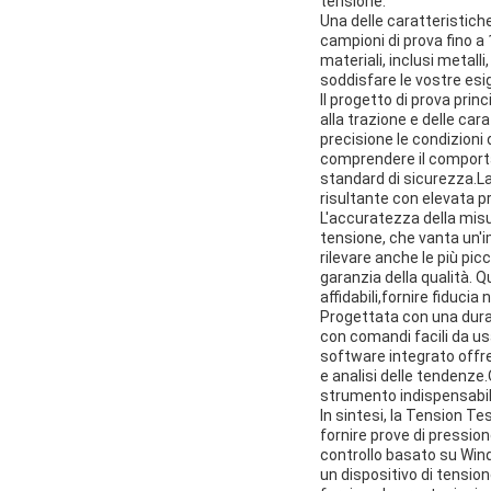
tensione.
Una delle caratteristich
campioni di prova fino 
materiali, inclusi metall
soddisfare le vostre esi
Il progetto di prova pri
alla trazione e delle car
precisione le condizioni d
comprendere il comportam
standard di sicurezza.La
risultante con elevata p
L'accuratezza della misu
tensione, che vanta un'i
rilevare anche le più pic
garanzia della qualità. Q
affidabili,fornire fiduci
Progettata con una dura
con comandi facili da us
software integrato offre 
e analisi delle tendenz
strumento indispensabile
In sintesi, la Tension T
fornire prove di pression
controllo basato su Win
un dispositivo di tensio