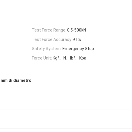
Test Force Range:
0.5-500kN
Test Force Accuracy:
±1%
Safety System:
Emergency Stop
Force Unit:
Kgf、N、lbf、Kpa
20 mm di diametro