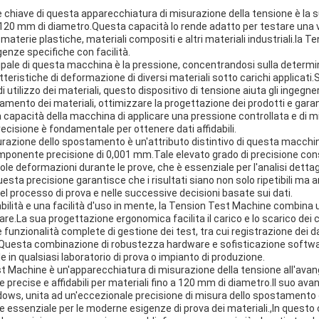
e chiave di questa apparecchiatura di misurazione della tensione è la s
a 120 mm di diametro.Questa capacità lo rende adatto per testare un
i, materie plastiche, materiali compositi e altri materiali industriali.la
genze specifiche con facilità.
ncipale di questa macchina è la pressione, concentrandosi sulla determ
atteristiche di deformazione di diversi materiali sotto carichi applicat
i utilizzo dei materiali, questo dispositivo di tensione aiuta gli ingegneri
ento dei materiali, ottimizzare la progettazione dei prodotti e garanti
 capacità della macchina di applicare una pressione controllata e di
recisione è fondamentale per ottenere dati affidabili.
razione dello spostamento è un'attributo distintivo di questa macchin
mponente precisione di 0,001 mm.Tale elevato grado di precisione conse
cole deformazioni durante le prove, che è essenziale per l'analisi dettagl
uesta precisione garantisce che i risultati siano non solo ripetibili m
a nel processo di prova e nelle successive decisioni basate sui dati.
bilità e una facilità d'uso in mente, la Tension Test Machine combina
are.La sua progettazione ergonomica facilita il carico e lo scarico dei 
funzionalità complete di gestione dei test, tra cui registrazione dei d
e.Questa combinazione di robustezza hardware e sofisticazione softwa
 in qualsiasi laboratorio di prova o impianto di produzione.
est Machine è un'apparecchiatura di misurazione della tensione all'avan
e precise e affidabili per materiali fino a 120 mm di diametro.Il suo av
dows, unita ad un'eccezionale precisione di misura dello spostamento
ne essenziale per le moderne esigenze di prova dei materiali.,In questo