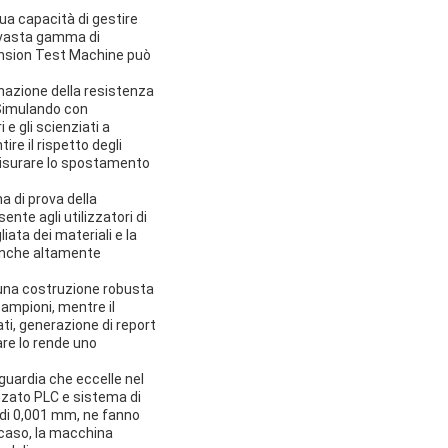
ua capacità di gestire
a vasta gamma di
 Tension Test Machine può
inazione della resistenza
i.Simulando con
 e gli scienziati a
re il rispetto degli
 misurare lo spostamento
a di prova della
nte agli utilizzatori di
iata dei materiali e la
a anche altamente
 una costruzione robusta
campioni, mentre il
ati, generazione di report
re lo rende uno
guardia che eccelle nel
anzato PLC e sistema di
 di 0,001 mm, ne fanno
 caso, la macchina