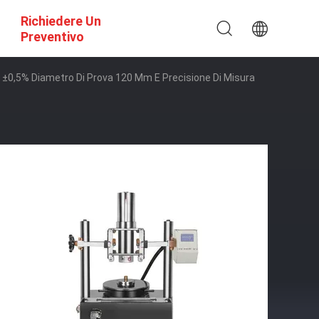
Richiedere Un
Preventivo
a ±0,5% Diametro Di Prova 120 Mm E Precisione Di Misura