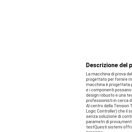
Descrizione del 
La macchina di prova del
progettato per fornire r
macchina è progettata per
e i componenti possano e
design robusto e una tec
professionisti in cerca di 
Al centro della Tension 
Logic Controller) che i
senza soluzione di contin
parametri di prova,mentr
testQuesti sistemi offro