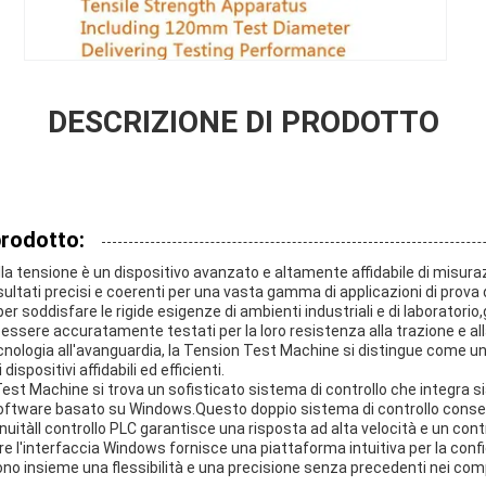
DESCRIZIONE DI PRODOTTO
prodotto:
la tensione è un dispositivo avanzato e altamente affidabile di misura
isultati precisi e coerenti per una vasta gamma di applicazioni di prov
 soddisfare le rigide esigenze di ambienti industriali e di laboratorio,
ssere accuratamente testati per la loro resistenza alla trazione e al
nologia all'avanguardia, la Tension Test Machine si distingue come una 
dispositivi affidabili ed efficienti.
Test Machine si trova un sofisticato sistema di controllo che integra 
l software basato su Windows.Questo doppio sistema di controllo con
uitàIl controllo PLC garantisce una risposta ad alta velocità e un contr
e l'interfaccia Windows fornisce una piattaforma intuitiva per la conf
no insieme una flessibilità e una precisione senza precedenti nei comp