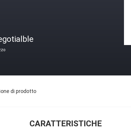
gotialble
zzo
ione di prodotto
CARATTERISTICHE