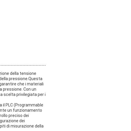
zione della tensione
a della pressione.Questa
garantire che i materiali
la pressione. Con un
scelta privilegiata per i
sia il PLC (Programmable
sente un funzionamento
ollo preciso dei
igurazione dei
iti di misurazione della