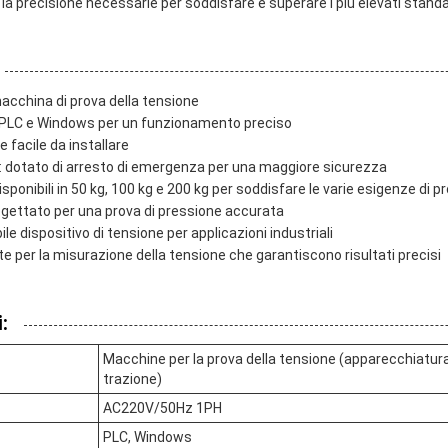
 la precisione necessarie per soddisfare e superare i più elevati standa
acchina di prova della tensione
: PLC e Windows per un funzionamento preciso
e facile da installare
: dotato di arresto di emergenza per una maggiore sicurezza
isponibili in 50 kg, 100 kg e 200 kg per soddisfare le varie esigenze di p
ogettato per una prova di pressione accurata
le dispositivo di tensione per applicazioni industriali
 per la misurazione della tensione che garantiscono risultati precisi
:
Macchine per la prova della tensione (apparecchiatura 
trazione)
AC220V/50Hz 1PH
PLC, Windows