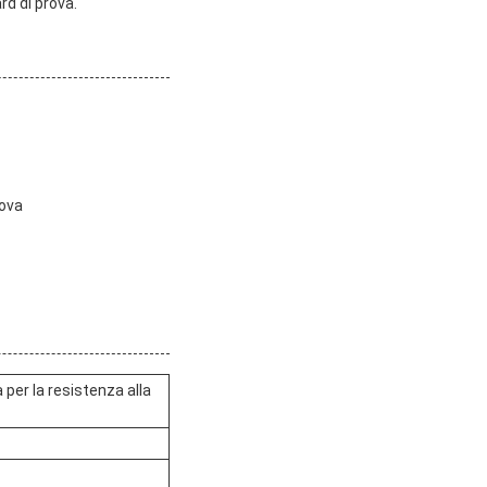
rd di prova.
rova
per la resistenza alla