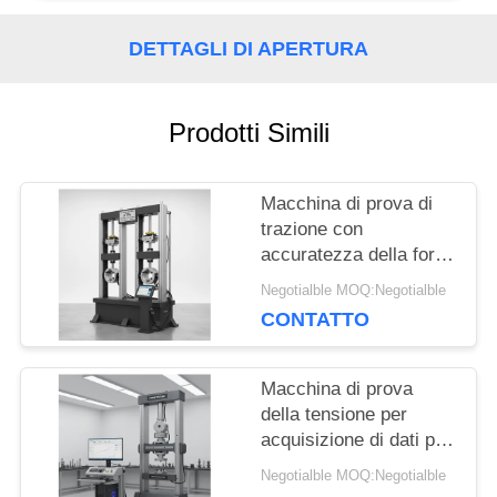
RICHIEDA
DETTAGLI DI APERTURA
UNA
CITAZIONE
Prodotti Simili
MAPPA
Macchina di prova di
trazione con
DEL
accuratezza della forza
di prova di ±1%,
SITO
Negotialble MOQ:Negotialble
intervallo 0,5-500kN e
CONTATTO
larghezza massima di
650 mm per test di
PRIVACY
trazione precisi
Macchina di prova
della tensione per
POLICY
acquisizione di dati per
computer con gamma
Negotialble MOQ:Negotialble
di forza di prova da 0,5