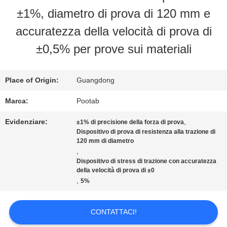
±1%, diametro di prova di 120 mm e
CIRCA
accuratezza della velocità di prova di
NOI
±0,5% per prove sui materiali
GIRO
Place of Origin:
Guangdong
DELLA
Marca:
Pootab
FABBRICA
Evidenziare:
,
±1% di precisione della forza di prova
Dispositivo di prova di resistenza alla trazione di
120 mm di diametro
,
CONTROLLO
Dispositivo di stress di trazione con accuratezza
della velocità di prova di ±0
DI
,
5%
QUALITÀ
CONTATTACI!