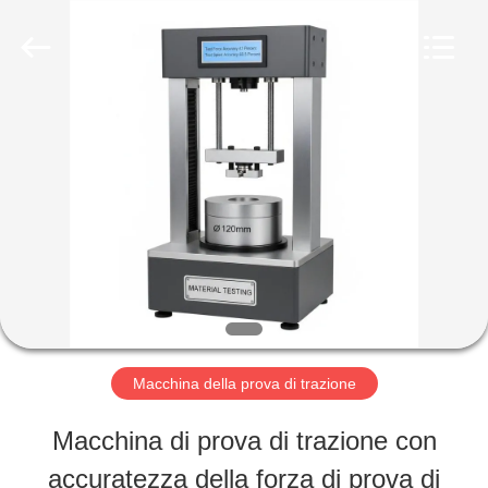
-
2026
Perfect
International
Instruments
Co.,
CASA
Ltd.
All
Rights
Reserved.
PRODOTTI
VIDEO
MANIFESTAZIONE
Macchina della prova di trazione
DI
Macchina di prova di trazione con
VR
accuratezza della forza di prova di