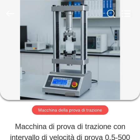
-
2026
Perfect
International
Instruments
Co.,
CASA
Ltd.
All
Rights
Reserved.
PRODOTTI
VIDEO
MANIFESTAZIONE
Macchina della prova di trazione
DI
Macchina di prova di trazione con
VR
intervallo di velocità di prova 0,5-500