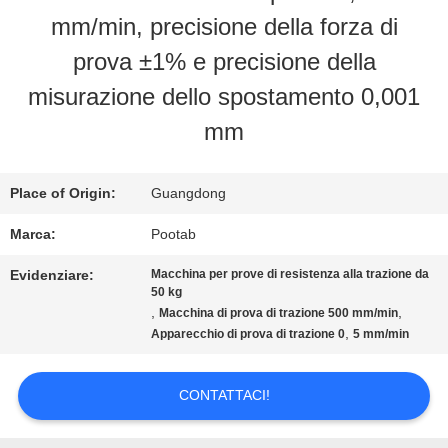
mm/min, precisione della forza di
CIRCA
prova ±1% e precisione della
NOI
misurazione dello spostamento 0,001
mm
GIRO
DELLA
Place of Origin:
Guangdong
FABBRICA
Marca:
Pootab
Evidenziare:
Macchina per prove di resistenza alla trazione da
50 kg
CONTROLLO
,
,
Macchina di prova di trazione 500 mm/min
,
Apparecchio di prova di trazione 0
5 mm/min
DI
QUALITÀ
CONTATTACI!