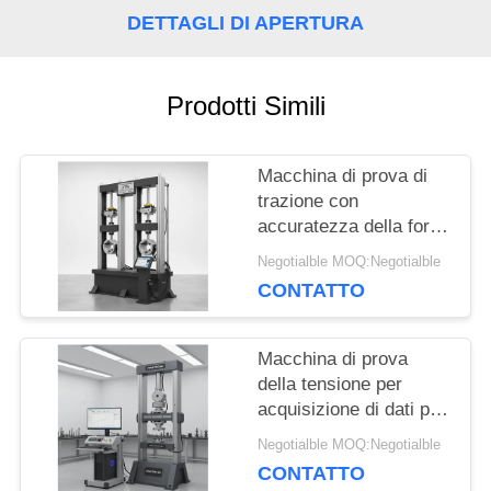
RICHIEDA
DETTAGLI DI APERTURA
UNA
Prodotti Simili
CITAZIONE
Macchina di prova di
MAPPA
trazione con
accuratezza della forza
DEL
di prova di ±1%,
Negotialble MOQ:Negotialble
intervallo 0,5-500kN e
SITO
CONTATTO
larghezza massima di
650 mm per test di
trazione precisi
Macchina di prova
PRIVACY
della tensione per
acquisizione di dati per
POLICY
computer con gamma
Negotialble MOQ:Negotialble
di forza di prova da 0,5
CONTATTO
a 500 kN, larghezza