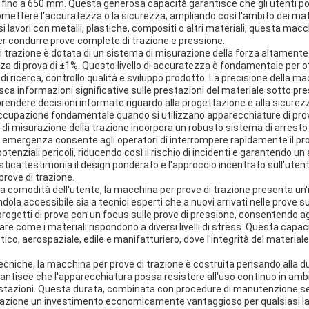
ino a 650 mm. Questa generosa capacità garantisce che gli utenti p
mettere l'accuratezza o la sicurezza, ampliando così l'ambito dei mat
si lavori con metalli, plastiche, compositi o altri materiali, questa macc
per condurre prove complete di trazione e pressione.
 trazione è dotata di un sistema di misurazione della forza altamente
za di prova di ±1%. Questo livello di accuratezza è fondamentale per ott
 di ricerca, controllo qualità e sviluppo prodotto. La precisione della 
sca informazioni significative sulle prestazioni del materiale sotto pr
 prendere decisioni informate riguardo alla progettazione e alla sicurez
ccupazione fondamentale quando si utilizzano apparecchiature di prova
di misurazione della trazione incorpora un robusto sistema di arresto
di emergenza consente agli operatori di interrompere rapidamente il pr
potenziali pericoli, riducendo così il rischio di incidenti e garantendo u
stica testimonia il design ponderato e l'approccio incentrato sull'utent
rove di trazione.
 comodità dell'utente, la macchina per prove di trazione presenta un'i
ndola accessibile sia a tecnici esperti che a nuovi arrivati nelle prove 
progetti di prova con un focus sulle prove di pressione, consentendo agl
zare come i materiali rispondono a diversi livelli di stress. Questa capac
co, aerospaziale, edile e manifatturiero, dove l'integrità del material
ecniche, la macchina per prove di trazione è costruita pensando alla dur
ntisce che l'apparecchiatura possa resistere all'uso continuo in ambie
stazioni. Questa durata, combinata con procedure di manutenzione sem
razione un investimento economicamente vantaggioso per qualsiasi lab