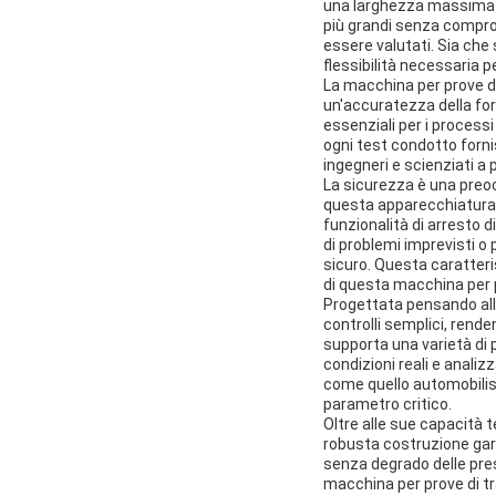
una larghezza massima f
più grandi senza compro
essere valutati. Sia che 
flessibilità necessaria 
La macchina per prove di
un'accuratezza della for
essenziali per i processi
ogni test condotto forni
ingegneri e scienziati a
La sicurezza è una preo
questa apparecchiatura 
funzionalità di arresto 
di problemi imprevisti o 
sicuro. Questa caratteri
di questa macchina per p
Progettata pensando alla
controlli semplici, rende
supporta una varietà di 
condizioni reali e analiz
come quello automobilisti
parametro critico.
Oltre alle sue capacità t
robusta costruzione gara
senza degrado delle pre
macchina per prove di t