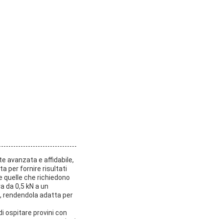
e avanzata e affidabile,
 per fornire risultati
e quelle che richiedono
a da 0,5 kN a un
, rendendola adatta per
di ospitare provini con