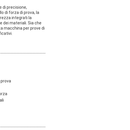
 di precisione,
o di forza di prova, la
rezza integrati la
 dei materiali. Sia che
sta macchina per prove di
icativi.
i prova
orza
ali