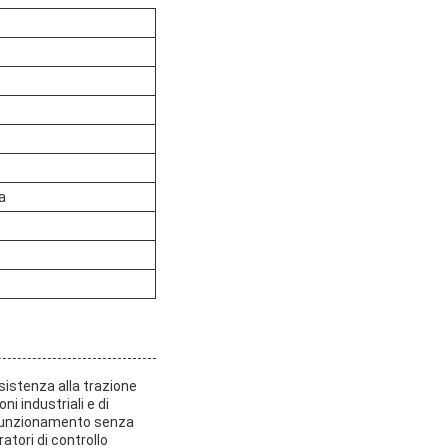
a
sistenza alla trazione
i industriali e di
n funzionamento senza
atori di controllo