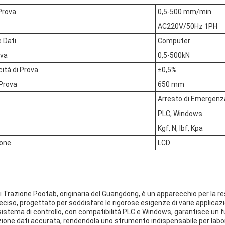
 Prova
0,5-500 mm/min
AC220V/50Hz 1PH
 Dati
Computer
ova
0,5-500kN
ità di Prova
±0,5%
Prova
650 mm
Arresto di Emergenz
PLC, Windows
Kgf, N, lbf, Kpa
ione
LCD
 Trazione Pootab, originaria del Guangdong, è un apparecchio per la re
ciso, progettato per soddisfare le rigorose esigenze di varie applicazion
o sistema di controllo, con compatibilità PLC e Windows, garantisce u
izione dati accurata, rendendola uno strumento indispensabile per labor