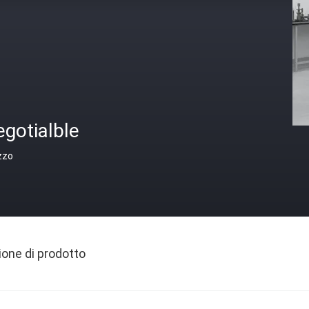
gotialble
zzo
ione di prodotto