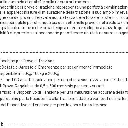
lla garanzia di qualità e sulla ricerca sui materiali.
acchina per prove di trazione rappresenta una perfetta combinazione
elle apparecchiature di misurazione della trazione. Il suo ampio intervall
hezza del provino, l'elevata accuratezza della forza e i sistemi di sicu
dispensabile per chiunque sia coinvolto nelle prove e nella valutazione
 qualità di routine o che si partecipi a ricerca e sviluppo avanzati, que
bilità e le prestazioni necessarie per ottenere risultati accurati e signif
acchina per Prove di Trazione
: Dotata di Arresto di Emergenza per spegnimento immediato
Disponibile in 50kg, 100kg e 200kg
zione: LCD ad alta risoluzione per una chiara visualizzazione dei dati d
 di Prova: Regolabile da 0,5 a 500 mm/min per test versatili
fidabile Dispositivo di Tensione per una misurazione accurata della f
recchio per la Resistenza alla Trazione adatto a vari test sui materi
del Dispositivo di Tensione per prestazioni a lungo termine
i: