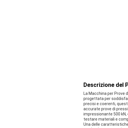
Descrizione del 
La Macchina per Prove di
progettata per soddisfar
precisi e coerenti, ques
accurate prove di pressio
impressionante 500 kN, q
testare materiali e comp
Una delle caratteristiche