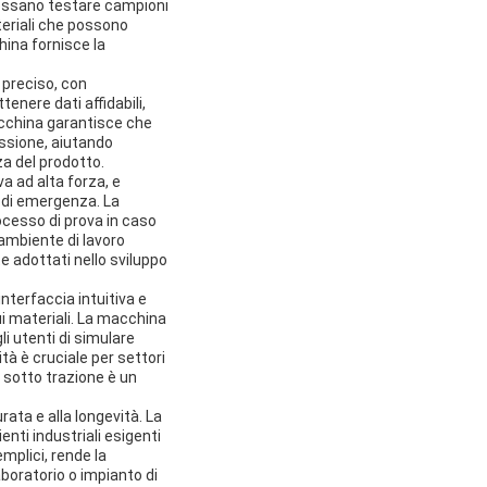
ossano testare campioni
eriali che possono
hina fornisce la
 preciso, con
enere dati affidabili,
macchina garantisce che
essione, aiutando
za del prodotto.
 ad alta forza, e
 di emergenza. La
ocesso di prova in caso
n ambiente di lavoro
e adottati nello sviluppo
nterfaccia intuitiva e
sui materiali. La macchina
i utenti di simulare
ità è cruciale per settori
e sotto trazione è un
ata e alla longevità. La
nti industriali esigenti
plici, rende la
oratorio o impianto di