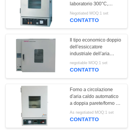
MAPPA
laboratorio 300°C,
DEL
esterno di laccatura di
Negotiated MOQ:1 set
sigillamento della porta
CONTATTO
36
SITO
del silicone
Macchina di test di
PRIVACY
Il tipo economico doppio
compressione
dell'essiccatore
POLICY
industriale dell'aria
calda del forno ha
negotiable MOQ:1 set
parteggiato la protezione
CONTATTO
di surriscaldamento
69
Forno a circolazione
Macchina di prova
d'aria caldo automatico
a doppia parete/forno di
di adesione
essiccazione industriale
As negotiated MOQ:1 set
CONTATTO