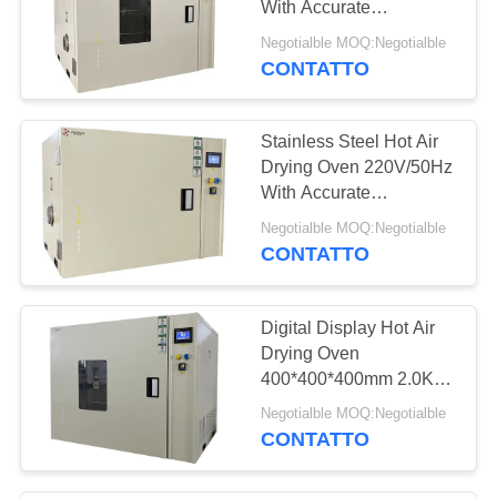
With Accurate
27
Temperature Control
Negotialble MOQ:Negotialble
Forno di
CONTATTO
essicazione di aria
Stainless Steel Hot Air
calda
Drying Oven 220V/50Hz
With Accurate
Temperature Control
Negotialble MOQ:Negotialble
CONTATTO
12
Camera di prova di
Digital Display Hot Air
invecchiamento
Drying Oven
400*400*400mm 2.0KW
With Temperature
Negotialble MOQ:Negotialble
Control
CONTATTO
15