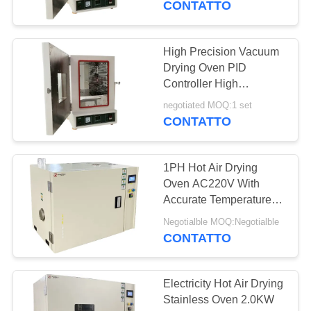
CONTATTO
precisione
28
Temperatura umidità
High Precision Vacuum
Drying Oven PID
Test camera
Controller High
Temperature Insulation
negotiated MOQ:1 set
CONTATTO
1PH Hot Air Drying
10
Oven AC220V With
Camera di prova
Accurate Temperature
Control
Shock termico
Negotialble MOQ:Negotialble
CONTATTO
Electricity Hot Air Drying
Stainless Oven 2.0KW