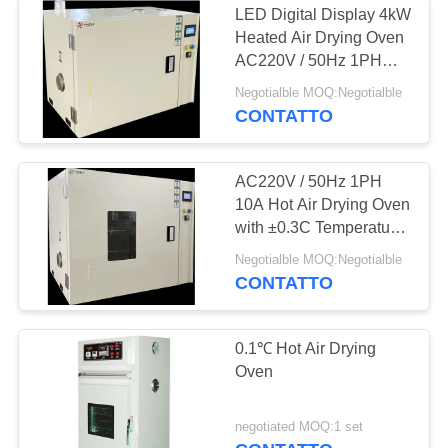
LED Digital Display 4kW
Camera climatica
Heated Air Drying Oven
AC220V / 50Hz 1PH
Test
10A
Negotialble MOQ:Negotialble
CONTATTO
AC220V / 50Hz 1PH
10A Hot Air Drying Oven
15
with ±0.3C Temperature
Cabina di sale
Accuracy
Negotialble MOQ:Negotialble
CONTATTO
Spray Test
0.1℃ Hot Air Drying
Oven
41
negotiated MOQ:1 set