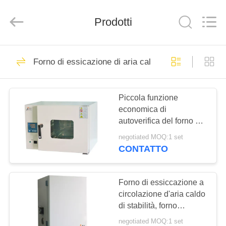
2026
Perfect
International
Prodotti
Instruments
Co.,
Ltd.
All
Rights
CASA
54
Reserved.
Forno di essicazione di aria calda
macchina della
PRODOTTI
prova di trazione
Piccola funzione
economica di
VIDEO
autoverifica del forno di
essiccazione dell'aria
negotiated MOQ:1 set
calda/del forno
MANIFESTAZIONE
CONTATTO
essiccazione del
53
DI
laboratorio
Macchina universale
VR
Forno di essiccazione a
circolazione d'aria caldo
di collaudo
di stabilità, forno
CIRCA
industriale dell'aria
negotiated MOQ:1 set