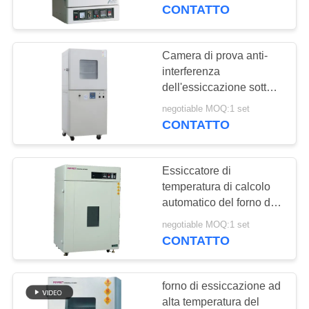
NOI
calda del laboratorio
CONTATTO
GIRO
Camera di prova anti-
90
DELLA
interferenza
Macchina test
dell'essiccazione sotto
FABBRICA
vuoto del laboratorio del
tensile
negotiable MOQ:1 set
forno di essiccazione
CONTATTO
CONTROLLO
dell'aria calda
DI
Essiccatore di
QUALITÀ
temperatura di calcolo
automatico del forno di
21
essiccazione dell'aria
RICHIEDA
negotiable MOQ:1 set
Macchina per prova
calda del visualizzatore
CONTATTO
UNA
digitale
materiali
CITAZIONE
forno di essiccazione ad
alta temperatura del