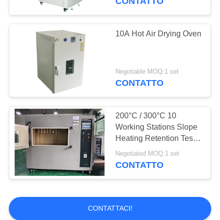
CONTATTO
Macchina di prova
di durevolezza
10A Hot Air Drying Oven
Negotiable MOQ:1 set
CONTATTO
20
Macchina di
200°C / 300°C 10
Working Stations Slope
rivestimento del
Heating Retention Test
Machine
laboratorio
Negotiated MOQ:1 set
CONTATTO
CONTATTACI!