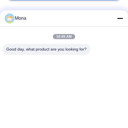
Categorie popolari
Tutti
Mona
macchina della prova
Macchina universale
10:45 AM
di trazione
di collaudo
Good day, what product are you looking for?
Macchina per prova
Macchina test tensile
materiali
Macchina di test di
Macchina di prova di
compressione
adesione
Tester di forza di
Camera Test
buccia
ambientali