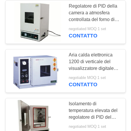
Regolatore di PID della
camera a atmosfera
43
controllata del forno di
Tester di forza di
essiccazione dell'aria
negotiated MOQ:1 set
calda di alta precisione
CONTATTO
buccia
Aria calda elettronica
1200 di verticale del
visualizzatore digitale
del forno LED
39
negotiable MOQ:1 set
dell'essiccazione sotto
CONTATTO
Camera Test
vuoto di W
ambientali
Isolamento di
temperatura elevata del
regolatore di PID del
forno dell'essiccazione
negotiated MOQ:1 set
sotto vuoto di alta