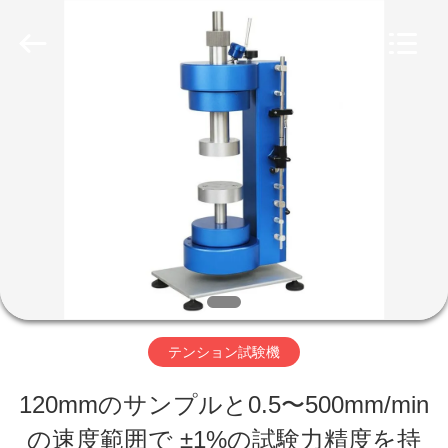
©
2017
-
2026
Perfect
International
家
Instruments
Co.,
Ltd.
All
Rights
プ
Reserved.
ロ
ダ
ク
ト
テンション試験機
120mmのサンプルと0.5〜500mm/min
ビ
の速度範囲で ±1%の試験力精度を持