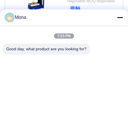
Negotialble MOQ:Negotialble
管
レンステストマシン
接触
理
Mona
人気カテゴリ
すべて
7:53 PM
引
Good day, what product are you looking for?
用
テンション試験機
万能試験機
を
引張試験機
材料試験機
要
求
圧縮試験機
付着の試験機
し
皮強さのテスター
環境試験室
な
さ