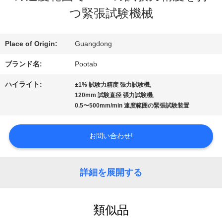
デ
つ緊張試験機械
オ
Place of Origin:
Guangdong
ブランド名:
Pootab
VR
ハイライト:
,
±1% 試験力精度 張力試験機
シ
,
120mm 試験直径 張力試験機
0.5〜500mm/min 速度範囲の緊張試験装置
ョ
ー
お問い合わせ!
私
詳細を展開する
達
類似品
に