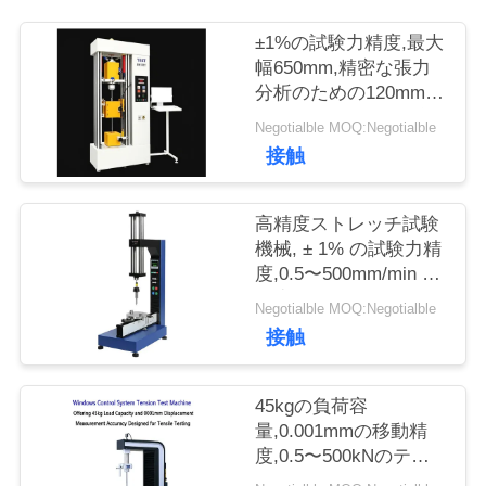
つ
±1%の試験力精度,最大
い
幅650mm,精密な張力
分析のための120mmの
て
試験直径を持つ張力試
Negotialble MOQ:Negotialble
験機械
接触
工
高精度ストレッチ試験
場
機械, ± 1% の試験力精
度,0.5〜500mm/min の
旅
速度範囲,0.001mm の
Negotialble MOQ:Negotialble
移動測定
行
接触
45kgの負荷容
品
量,0.001mmの移動精
質
度,0.5〜500kNのテス
トフォース範囲のスト