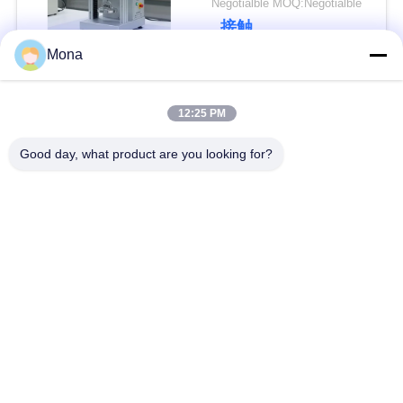
Negotialble MOQ:Negotialble
管
1PH で動力
接触
理
Mona
人気カテゴリ
すべて
12:25 PM
引
Good day, what product are you looking for?
用
テンション試験機
万能試験機
を
引張試験機
材料試験機
要
求
圧縮試験機
付着の試験機
し
皮強さのテスター
環境試験室
な
さ