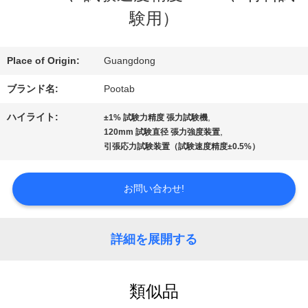
デ
験用）
オ
Place of Origin:
Guangdong
ブランド名:
Pootab
VR
ハイライト:
,
±1% 試験力精度 張力試験機
シ
,
120mm 試験直径 張力強度装置
引張応力試験装置（試験速度精度±0.5%）
ョ
ー
お問い合わせ!
私
詳細を展開する
達
類似品
に