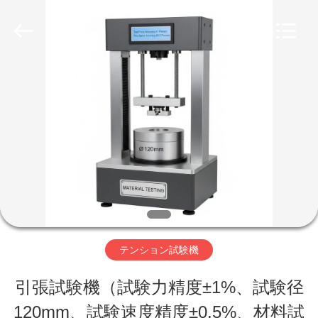
©
2017
-
2026
Perfect
International
家
Instruments
Co.,
Ltd.
All
Rights
プ
Reserved.
ロ
ダ
ク
ト
テンション試験機
引張試験機（試験力精度±1%、試験径
ビ
120mm、試験速度精度±0.5%、材料試