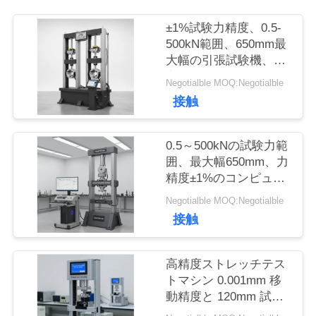
つ
±1%試験力精度、0.5-
い
500kN範囲、650mm最
大幅の引張試験機、精
て
密引張試験用
Negotialble MOQ:Negotialble
接触
工
0.5～500kNの試験力範
場
囲、最大幅650mm、力
精度±1%のコンピュー
旅
タデータ収集引張試験
Negotialble MOQ:Negotialble
機
行
接触
高精度ストレッチテス
品
トマシン 0.001mm 移
質
動精度と 120mm 試験
直径 AC220V/50Hz