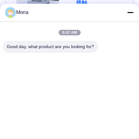
接触
管
Mona
理
人気カテゴリ
すべて
9:47 AM
引
Good day, what product are you looking for?
テンション試験機
万能試験機
用
を
引張試験機
材料試験機
要
圧縮試験機
付着の試験機
求
し
皮強さのテスター
環境試験室
な
さ
予約購読して下