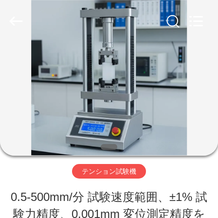
©
2017
-
2026
Perfect
International
家
Instruments
Co.,
Ltd.
All
Rights
プ
Reserved.
ロ
ダ
ク
ト
テンション試験機
0.5-500mm/分 試験速度範囲、±1% 試
ビ
験力精度、0.001mm 変位測定精度を