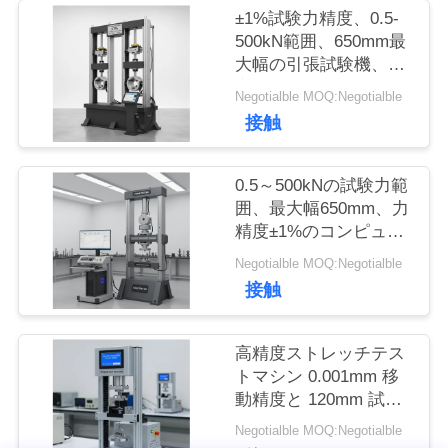
つ
±1%試験力精度、0.5-
500kN範囲、650mm最
い
大幅の引張試験機、精
密引張試験用
Negotialble MOQ:Negotialble
て
接触
工
0.5～500kNの試験力範
囲、最大幅650mm、力
場
精度±1%のコンピュー
タデータ収集引張試験
旅
Negotialble MOQ:Negotialble
機
接触
行
高精度ストレッチテス
トマシン 0.001mm 移
品
動精度と 120mm 試験
質
直径 AC220V/50Hz
Negotialble MOQ:Negotialble
1PH で動力