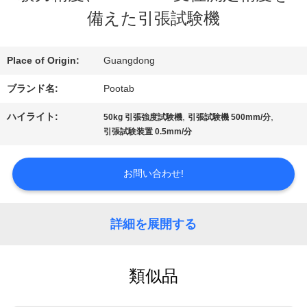
デ
備えた引張試験機
オ
Place of Origin:
Guangdong
ブランド名:
Pootab
VR
ハイライト:
,
,
50kg 引張強度試験機
引張試験機 500mm/分
シ
引張試験装置 0.5mm/分
ョ
お問い合わせ!
ー
詳細を展開する
私
達
類似品
に