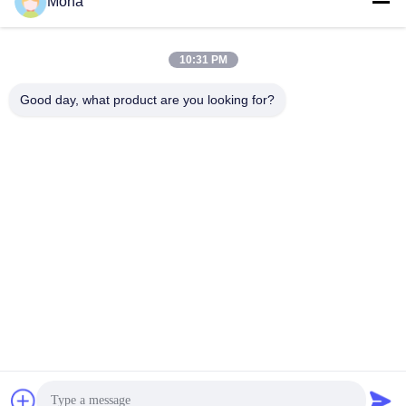
을
Mona
연락하다
요
10:31 PM
구
모든
Good day, what product are you looking for?
하
인장 시험기
유니버셜 테스팅 기계
세
요
장력 테스트 머신
재료 시험기
사
압축 테스트 머신
접착 시험기
이
껍질 힘 검사자
환경 테스트 챔버
트
맵
구독하십시오