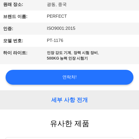
원래 장소:
광동, 중국
시
PERFECT
브랜드 이름:
회
ISO9001:2015
인증:
우
PT-1176
모델 번호:
리
,
,
하이 라이트:
인장 강도 기계
장력 시험 장비
500KG 능력 인장 시험기
에
대
연락처!
하
세부 사항 전개
여
유사한 제품
공
장