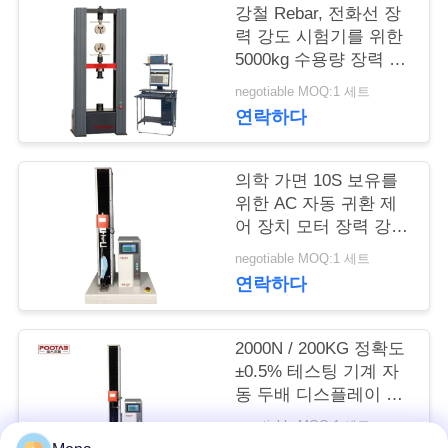
강철 Rebar, 전화선 장
여
력 강도 시험기를 위한
5000kg 수용량 장력 검
행
사자
negotiable MOQ:1 세트
연락하다
품
질
의학 가면 10S 보유를
위한 AC 자동 귀환 제
관
어 장치 모터 장력 강도
테스트 기구
리
negotiable MOQ:1 세트
연락하다
인
2000N / 200KG 정확도
용
±0.5% 테스팅 기계 자
동 두배 디스플레이 두
문
배 기계 제어
negotiable MOQ:1 세트