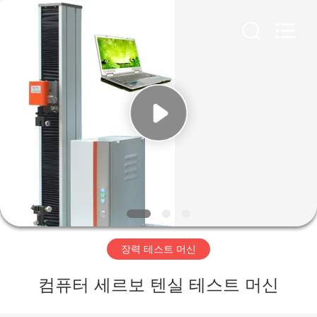
-
2026
Perfect
International
Instruments
Co.,
Ltd.
All
집
Rights
Reserved.
제
품
화
면
장력 테스트 머신
VR
컴퓨터 세르보 텐실 테스트 머신
전