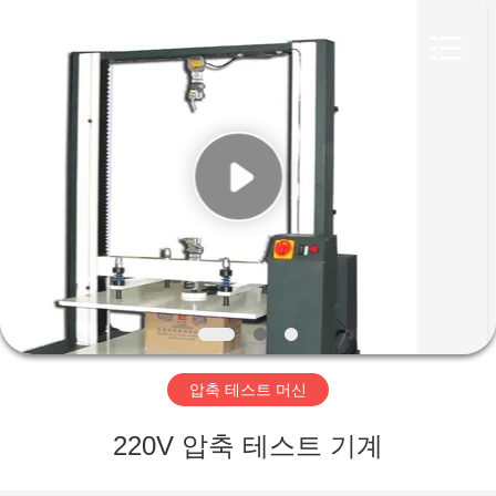
-
2026
Perfect
International
Instruments
Co.,
Ltd.
All
집
Rights
Reserved.
제
품
화
면
압축 테스트 머신
VR
220V 압축 테스트 기계
전