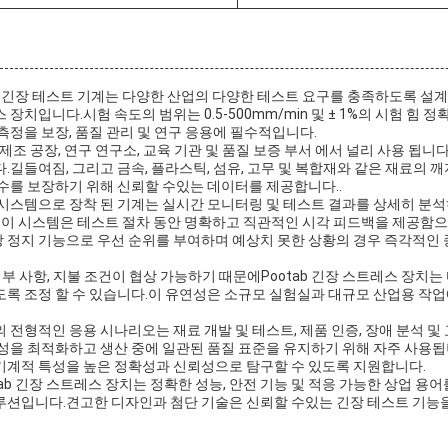
ab 긴장 테스트 기계는 다양한 산업의 다양한 테스트 요구를 충족하도록 설
장치입니다.시험 속도의 범위는 0.5-500mm/min 및 ± 1%의 시험 힘 
측정을 보장, 품질 관리 및 연구 응용에 필수적입니다.
제조 공장, 연구 연구소, 교육 기관 및 품질 보증 부서 에서 널리 사용 됩니다
길들여짐, 그리고 금속, 플라스틱, 섬유, 고무 및 복합재와 같은 재료의 깨지
수를 보장하기 위해 신뢰할 수있는 데이터를 제공합니다..
 시스템으로 장착 된 기계는 실시간 모니터링 및 테스트 결과를 상세히 분
레이 시스템은 테스트 절차 동안 명확하고 직관적인 시각 피드백을 제공함
 정지 기능으로 우선 순위를 부여하며 예상치 못한 상황의 경우 즉각적인
 세부 사항, 지불 조건이 협상 가능하기 때문에Pootab 긴장 스트레스 장치
록 조정 할 수 있습니다.이 유연성은 소규모 실험실과 대규모 산업용 작업
 전형적인 응용 시나리오는 재료 개발 및 테스트, 제품 인증, 장애 분석 및
성을 최적화하고 생산 중에 일관된 품질 표준을 유지하기 위해 자주 사용됩니
기계적 특성을 높은 정확성과 신뢰성으로 탐구할 수 있도록 지원합니다.
tab 긴장 스트레스 장치는 정확한 성능, 안전 기능 및 적응 가능한 상업 용
루션입니다.견고한 디자인과 첨단 기술은 신뢰할 수있는 긴장 테스트 기능을