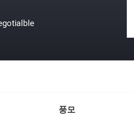
gotialble
격
풍모