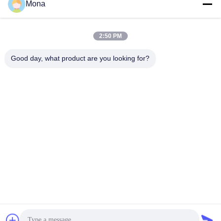
용
Mona
문
2:50 PM
모든
을
Good day, what product are you looking for?
요
인장 시험기
유니버셜 테스팅 기계
구
하
장력 테스트 머신
재료 시험기
세
압축 테스트 머신
접착 시험기
요
껍질 힘 검사자
환경 테스트 챔버
사
이
구독하십시오