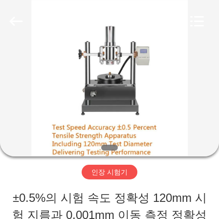
-
2026
Perfect
International
Instruments
Co.,
집
Ltd.
All
Rights
Reserved.
제
품
화
면
인장 시험기
±0.5%의 시험 속도 정확성 120mm 시
VR
험 지름과 0.001mm 이동 측정 정확성