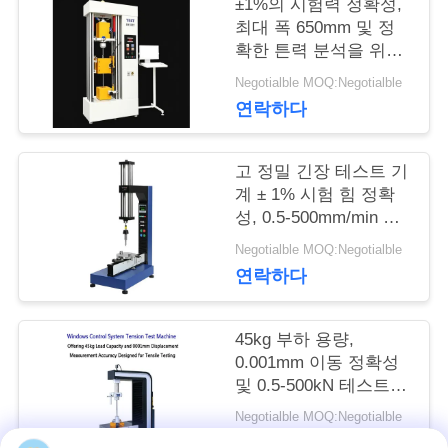
공
±1%의 시험력 정확성,
최대 폭 650mm 및 정
장
확한 튼력 분석을 위한
120mm 시험 지름의 텐
Negotialble MOQ:Negotialble
여
션 테스트 기계
연락하다
행
고 정밀 긴장 테스트 기
계 ± 1% 시험 힘 정확
품
성, 0.5-500mm/min 속
도 범위 및 0.001mm 이
질
Negotialble MOQ:Negotialble
동 측정
연락하다
관
리
45kg 부하 용량,
0.001mm 이동 정확성
및 0.5-500kN 테스트
인
힘 범위
Negotialble MOQ:Negotialble
연락하다