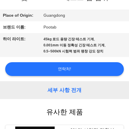
전
시
Place of Origin:
Guangdong
회
브랜드 이름:
Pootab
하이 라이트:
,
45kg 로드 용량 긴장 테스트 기계
,
0.001mm 이동 정확성 긴장 테스트 기계
우
0.5~500kN 시험력 범위 팽창 강도 장치
리
연락처!
에
대
세부 사항 전개
하
여
유사한 제품