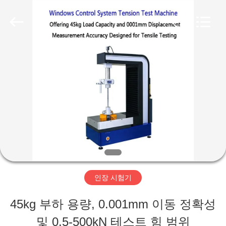
-
2026
Perfect
International
Instruments
Co.,
집
Ltd.
All
Rights
Reserved.
제
품
화
면
인장 시험기
45kg 부하 용량, 0.001mm 이동 정확성
VR
및 0.5-500kN 테스트 힘 범위