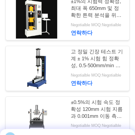
공
±1%의 시험력 정확성,
최대 폭 650mm 및 정
장
확한 튼력 분석을 위한
120mm 시험 지름의 텐
Negotialble MOQ:Negotialble
여
션 테스트 기계
연락하다
행
고 정밀 긴장 테스트 기
계 ± 1% 시험 힘 정확
품
성, 0.5-500mm/min 속
도 범위 및 0.001mm 이
질
Negotialble MOQ:Negotialble
동 측정
연락하다
관
리
±0.5%의 시험 속도 정
확성 120mm 시험 지름
과 0.001mm 이동 측정
인
정확성
Negotialble MOQ:Negotialble
연락하다