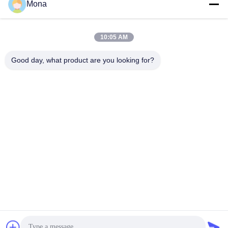
용
Mona
문
10:05 AM
모든
을
Good day, what product are you looking for?
요
인장 시험기
유니버셜 테스팅 기계
구
하
장력 테스트 머신
재료 시험기
세
압축 테스트 머신
접착 시험기
요
껍질 힘 검사자
환경 테스트 챔버
사
이
구독하십시오