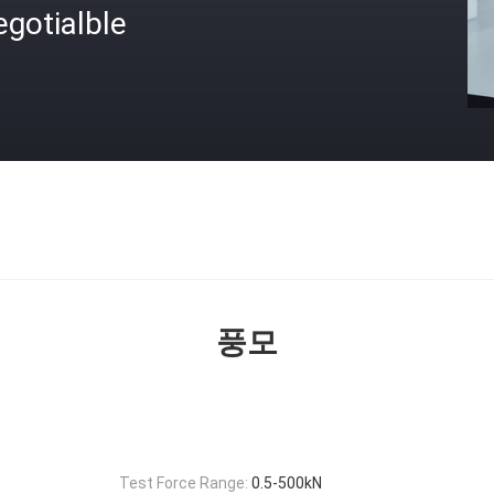
gotialble
격
풍모
Test Force Range:
0.5-500kN