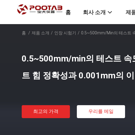
홈
회사 소개
제품
홈
/
제품 소개
/
인장 시험기
/
0.5~500mm/min의 테스트
0.5~500mm/min의 테스트 
트 힘 정확성과 0.001mm의 
최고의 가격
우리를 메일