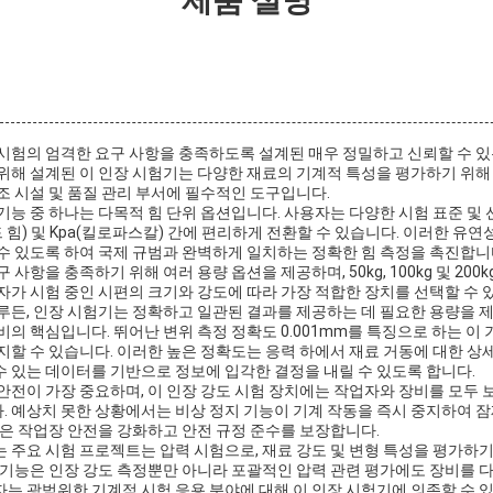
제품 설명
시험의 엄격한 요구 사항을 충족하도록 설계된 매우 정밀하고 신뢰할 수 있
위해 설계된 이 인장 시험기는 다양한 재료의 기계적 특성을 평가하기 위해 
조 시설 및 품질 관리 부서에 필수적인 도구입니다.
기능 중 하나는 다목적 힘 단위 옵션입니다. 사용자는 다양한 시험 표준 및 
f(파운드 힘) 및 Kpa(킬로파스칼) 간에 편리하게 전환할 수 있습니다. 이러한 
수 있도록 하여 국제 규범과 완벽하게 일치하는 정확한 힘 측정을 촉진합니
 사항을 충족하기 위해 여러 용량 옵션을 제공하며, 50kg, 100kg 및 200
자가 시험 중인 시편의 크기와 강도에 따라 가장 적합한 장치를 선택할 수 
루든, 인장 시험기는 정확하고 일관된 결과를 제공하는 데 필요한 용량을 
비의 핵심입니다. 뛰어난 변위 측정 정확도 0.001mm를 특징으로 하는 이
지할 수 있습니다. 이러한 높은 정확도는 응력 하에서 재료 거동에 대한 상
 있는 데이터를 기반으로 정보에 입각한 결정을 내릴 수 있도록 합니다.
안전이 가장 중요하며, 이 인장 강도 시험 장치에는 작업자와 장비를 모두 
 예상치 못한 상황에서는 비상 정지 기능이 기계 작동을 즉시 중지하여 잠
능은 작업장 안전을 강화하고 안전 규정 준수를 보장합니다.
 주요 시험 프로젝트는 압력 시험으로, 재료 강도 및 변형 특성을 평가하기
 기능은 인장 강도 측정뿐만 아니라 포괄적인 압력 관련 평가에도 장비를 
는 광범위한 기계적 시험 응용 분야에 대해 이 인장 시험기에 의존할 수 