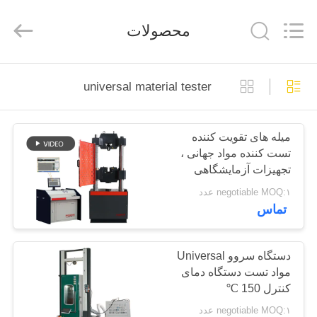
Perfect
International
Instruments
محصولات
Co.,
Ltd.
All
Rights
Reserved.
صفحه
universal material tester
اصلی
میله های تقویت کننده
محصولات
تست کننده مواد جهانی ،
تجهیزات آزمایشگاهی
فیلم
کششی بتن سیلندر بتن
negotiable MOQ:۱ عدد
تماس
های
نمایش
دستگاه سروو Universal
مواد تست دستگاه دمای
واقعیت
کنترل 150 ℃
مجازی
negotiable MOQ:۱ عدد