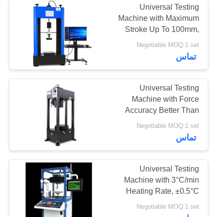
Universal Testing
Machine with Maximum
Stroke Up To 100mm,
Force Accuracy Better
Negotiable MOQ:1 set
Than ±0.5%, and
تماس
Computer Control
System
Universal Testing
Machine with Force
Accuracy Better Than
±0.5% and Specimen
Negotiable MOQ:1 set
Destruction Detection for
تماس
Precise Hardness
Analysis
Universal Testing
Machine with 3°C/min
Heating Rate, ±0.5°C
Temperature Fluctuation,
Negotiable MOQ:1 set
and High-precision CCD