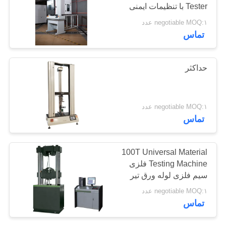
Tester با تنظیمات ایمنی
سایت
محدودیت چپ و راست و
negotiable MOQ:۱ عدد
دقت بهتر از ±0.5٪
تماس
PRIVACY
POLICY
حداکثر
negotiable MOQ:۱ عدد
تماس
100T Universal Material
Testing Machine فلزی
سیم فلزی لوله ورق تیر
آرنج
negotiable MOQ:۱ عدد
تماس