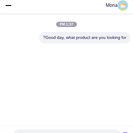
Mona
دسته بندی های محبوب
همه
1:37 PM
دستگاه تست کشش
دستگاه تست جهانی
Good day, what product are you looking for?
دستگاه تست کشش
ماشین تست مواد
دستگاه تست فشرده
دستگاه تست کشش
سازی
تست کننده مقاومت
آزمایشگاه محيط
پوست
زيست
اشتراک