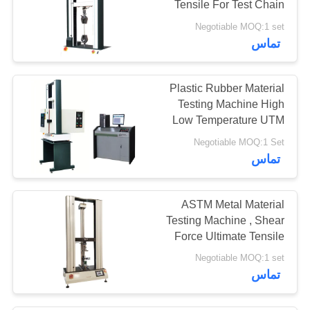
Tensile For Test Chain
Wheel Spring
Negotiable MOQ:1 set
تماس
Plastic Rubber Material
Testing Machine High
Low Temperature UTM
With Oven
Negotiable MOQ:1 Set
تماس
ASTM Metal Material
Testing Machine , Shear
Force Ultimate Tensile
Machine
Negotiable MOQ:1 set
تماس