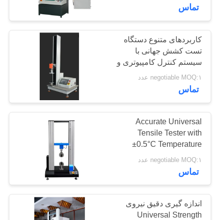
تماس
درباره
ما
کاربردهای متنوع دستگاه
تست کشش جهانی با
سیستم کنترل کامپیوتری و
تور
پورت‌های ورودی لودسل
negotiable MOQ:۱ عدد
کارخانه
تماس
کنترل
Accurate Universal
Tensile Tester with
کیفیت
±0.5°C Temperature
Fluctuation, Up To
negotiable MOQ:۱ عدد
درخواست
100mm Maximum
تماس
Stroke, and 5-50Kgf
نقل قول
Capacity Options
اندازه گیری دقیق نیروی
نقشه
Universal Strength