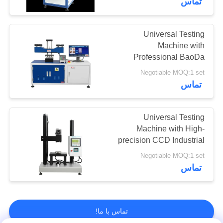
تماس
Industrial Camera
Universal Testing
Machine with
Professional BaoDa
Software, -20°C to
Negotiable MOQ:1 set
100°C Temperature
تماس
Control, and Multiple
Shutdown Methods
Universal Testing
Machine with High-
precision CCD Industrial
Camera and
Negotiable MOQ:1 set
Temperature Control
تماس
Range -20°C to 100°C
for Multiple Capacity
Options 5-50Kgf
تماس با ما!