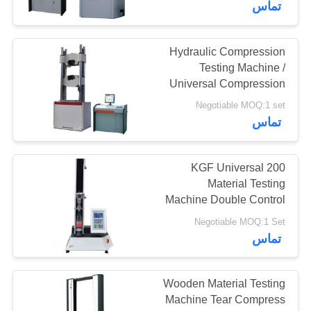
تماس
Hydraulic Compression
Testing Machine /
Universal Compression
Tester Servo Loop
Negotiable MOQ:1 set
Control
تماس
200 KGF Universal
Material Testing
Machine Double Control
Resistant Press Test
Negotiable MOQ:1 Set
Machine
تماس
Wooden Material Testing
Machine Tear Compress