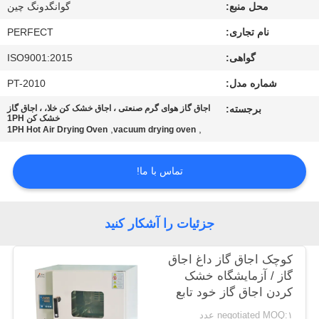
محل منبع:
گوانگدونگ چین
درباره
نام تجاری:
PERFECT
ما
گواهی:
ISO9001:2015
شماره مدل:
PT-2010
تور
برجسته:
اجاق گاز هوای گرم صنعتی ، اجاق خشک کن خلا، ، اجاق گاز
خشک کن 1PH
کارخانه
,
,
1PH Hot Air Drying Oven
vacuum drying oven
کنترل
تماس با ما!
کیفیت
جزئیات را آشکار کنید
درخواست
کوچک اجاق گاز داغ اجاق
نقل قول
گاز / آزمایشگاه خشک
کردن اجاق گاز خود تابع
نقشه
negotiated MOQ:۱ عدد