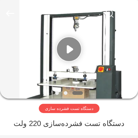
Perfect
International
Instruments
Co.,
Ltd.
All
Rights
Reserved.
صفحه
اصلی
محصولات
فیلم
های
دستگاه تست فشرده سازی
نمایش
واقعیت
دستگاه تست فشرده‌سازی 220 ولت
مجازی