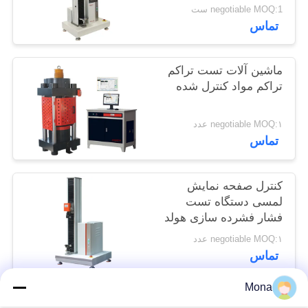
سازی
negotiable MOQ:1 ست
سایت
تماس
PRIVACY
ماشین آلات تست تراکم
POLICY
تراکم مواد کنترل شده
negotiable MOQ:۱ عدد
تماس
کنترل صفحه نمایش
لمسی دستگاه تست
فشار فشرده سازی هولد
PET Top
negotiable MOQ:۱ عدد
تماس
Mona