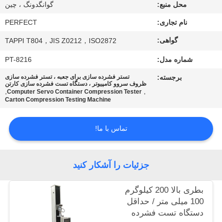
محل منبع:
گوانگدونگ ، چین
درباره
نام تجاری:
PERFECT
ما
گواهی:
TAPPI T804，JIS Z0212，ISO2872
شماره مدل:
PT-8216
تور
برجسته:
تستر فشرده سازی برای جعبه ، تستر فشرده سازی
ظروف سروو کامپیوتر ، دستگاه تست فشرده سازی کارتن
کارخانه
,
,
Computer Servo Container Compression Tester
Carton Compression Testing Machine
کنترل
تماس با ما!
کیفیت
جزئیات را آشکار کنید
درخواست
نقل قول
بطری بالا 200 کیلوگرم
100 میلی متر / حداقل
دستگاه تست فشرده
نقشه