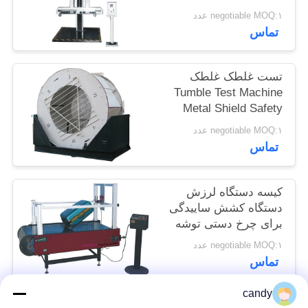
برق طراحی ایمنی
سایت
negotiable MOQ:۱ عدد
تماس
PRIVACY
تست غلطک غلطک
POLICY
Tumble Test Machine
Metal Shield Safety
Protection
negotiable MOQ:۱ عدد
تماس
کیسه دستگاه لرزش
دستگاه کشش ساییدگی
برای چرخ دستی توشه
negotiable MOQ:۱ عدد
تماس
candy