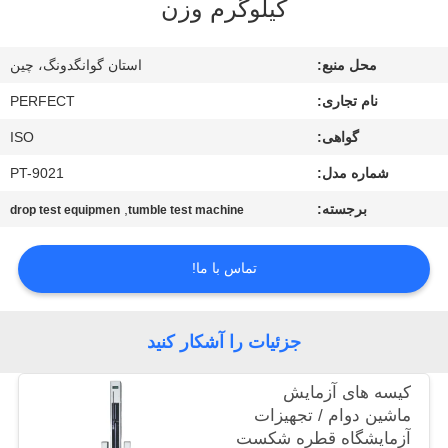
کیلوگرم وزن
درباره
محل منبع:
استان گوانگدونگ، چین
ما
نام تجاری:
PERFECT
گواهی:
ISO
تور
شماره مدل:
PT-9021
کارخانه
برجسته:
,
drop test equipmen
tumble test machine
کنترل
تماس با ما!
کیفیت
درخواست
جزئیات را آشکار کنید
نقل قول
کیسه های آزمایش
ماشین دوام / تجهیزات
نقشه
آزمایشگاه قطره شکست