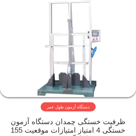
Perfect
International
Instruments
Co.,
Ltd.
All
Rights
Reserved.
صفحه
اصلی
محصولات
فیلم
های
دستگاه آزمون طول عمر
نمایش
واقعیت
ظرفیت خستگی چمدان دستگاه آزمون
خستگی 4 امتیاز امتیازات موقعیت 155
مجازی