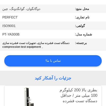
محل منبع:
دوگانگوان، گوانگدونگ، چین
درباره
نام تجاری:
PERFECT
ما
گواهی:
ISO9001
تور
شماره مدل:
PT-YA300B
کارخانه
برجسته:
دستگاه تست فشرده سازی، تجهیزات تست فشرده سازی
,
compression test equipment
کنترل
تماس با ما!
کیفیت
جزئیات را آشکار کنید
درخواست
نقل قول
بطری بالا 200 کیلوگرم
100 میلی متر / حداقل
دستگاه تست فشرده
نقشه