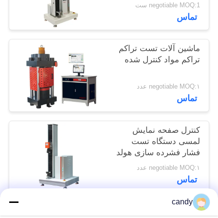
سازی
negotiable MOQ:1 ست
سایت
تماس
PRIVACY
ماشین آلات تست تراکم
POLICY
تراکم مواد کنترل شده
negotiable MOQ:۱ عدد
تماس
کنترل صفحه نمایش
لمسی دستگاه تست
فشار فشرده سازی هولد
PET Top
negotiable MOQ:۱ عدد
تماس
candy