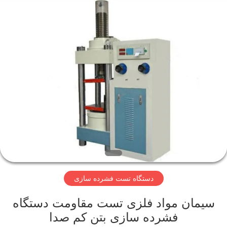
Perfect
International
Instruments
Co.,
Ltd.
All
Rights
Reserved.
صفحه
اصلی
محصولات
فیلم
های
دستگاه تست فشرده سازی
نمایش
واقعیت
سیمان مواد فلزی تست مقاومت دستگاه
فشرده سازی بتن کم صدا
مجازی