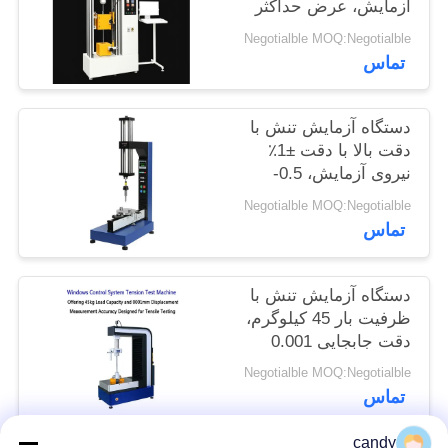
آزمایش، عرض حداکثر
سایت
650 میلی متر و قطر
Negotialble MOQ:Negotialble
آزمایش 120 میلی متر
تماس
برای تجزیه و تحلیل دقیق
PRIVACY
کشش
POLICY
دستگاه آزمایش تنش با
دقت بالا با دقت ±1٪
نیروی آزمایش، 0.5-
500mm/min Speed
Negotialble MOQ:Negotialble
Range و 0.001mm
تماس
Displacement
Measurement
دستگاه آزمایش تنش با
ظرفیت بار 45 کیلوگرم،
دقت جابجایی 0.001
میلی متر و محدوده
Negotialble MOQ:Negotialble
نیروی آزمایش 0.5-
تماس
500kN
candy