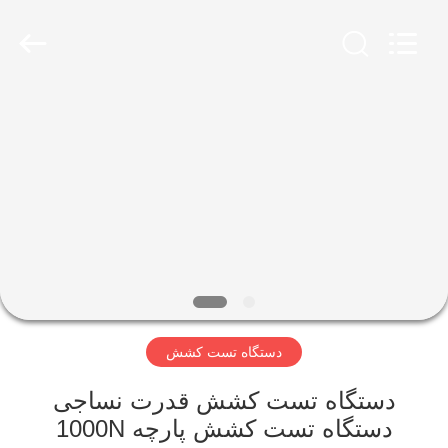
Perfect
International
Instruments
Co.,
Ltd.
All
Rights
Reserved.
صفحه
اصلی
محصولات
فیلم
های
دستگاه تست کشش
نمایش
واقعیت
دستگاه تست کشش قدرت نساجی
دستگاه تست کشش پارچه 1000N
مجازی