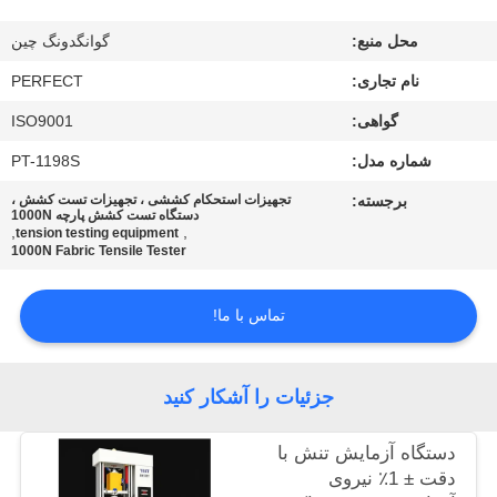
محل منبع:
گوانگدونگ چین
درباره
نام تجاری:
PERFECT
ما
گواهی:
ISO9001
تور
شماره مدل:
PT-1198S
کارخانه
برجسته:
تجهیزات استحکام کششی ، تجهیزات تست کشش ،
دستگاه تست کشش پارچه 1000N
,
,
tension testing equipment
1000N Fabric Tensile Tester
کنترل
کیفیت
تماس با ما!
درخواست
جزئیات را آشکار کنید
نقل قول
دستگاه آزمایش تنش با
دقت ± 1٪ نیروی
نقشه