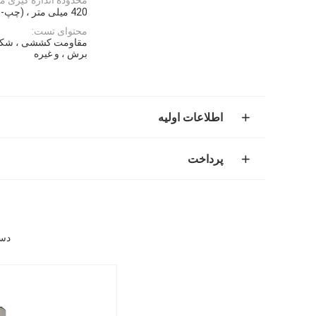
420 میلی متر ، (چپ-راست) ، جلو و عقب بدون محدودیت
محتوای تست:
مقاومت کششی ، شکست
برش ، و غیره
اطلاعات اولیه
پرداخت
دست