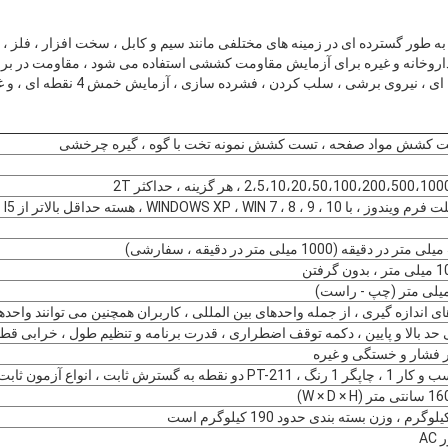
به طور گسترده ای در زمینه های مختلفی مانند سیم و کابل ، سخت افزار ، فلز ،
، داروخانه و غیره برای آزمایش مقاومت کششی استفاده می شود ، مقاومت در بر
ت کشش مواد صفحه ، تست کشش نمونه تخت با گوه ، گیره چرخشی
2،5،10،20،50،100،200،50 ، هر گزینه ، حداکثر 2T
WINDOWS XP ، WIN 7 ، 8 ، هسته حداقل بالاتر از I3 ، I5 دیدار کنید
ای اندازه گیری ، از جمله واحدهای بین المللی ، کاربران همچنین می توانند واحده
ی حد بالا و پایین ، دکمه توقف اضطراری ، قدرت برنامه و تنظیم طول ، خرابی ق
 فشار و خستگی و غیره
و نقطه به گسترش ثابت ، انواع آزمون ثابت
A