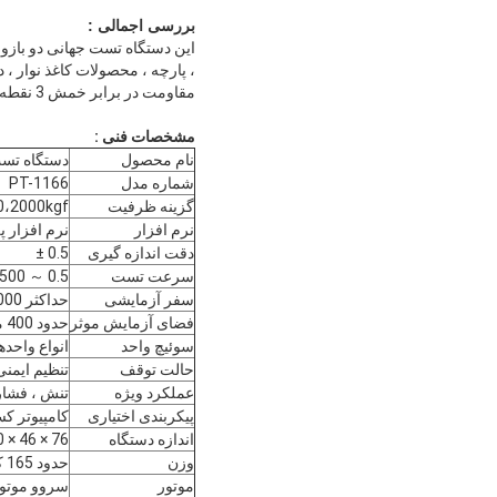
بررسی اجمالی :
این دستگاه تست جهانی دو بازو 
، پارچه ، محصولات کاغذ نوار 
مقاومت در برابر خمش 3 نقطه ای ، نیروی برشی ، سلب کردن ، فشرده سازی ، آزمایش خمش 4 نقطه ای ، و غیره با تجهیزات مختلف.
مشخصات فنی :
نام محصول
دستگاه تس
شماره مدل
PT-1166
گزینه ظرفیت
0،1000،2000kgf
نرم افزار
نرم افزار پلت فرم ویندوز ، با  ، 9 ، 10
دقت اندازه گیری
0.5 ±
سرعت تست
0.5 ～ 500 میلی متر در دقیقه (1000 میلی متر در دقیقه ، سفارشی)
سفر آزمایشی
حداکثر 1000 میلی متر ، بدون گرفتن
فضای آزمایش موثر
حدود 400 میلی متر (چپ - راست)
سوئیچ واحد
انواع واحده
حالت توقف
تنظیم ایمن
عملکرد ویژه
تنش ، فشار
پیکربندی اختیاری
کامپیوتر کسب و کار 1 ، چاپگر 1 رنگ ، PT-211 د
اندازه دستگاه
76 × 46 × 160 سانتی متر (W × D × H)
وزن
حدود 165 کیلوگرم ، وزن بسته بندی حدود 190 کیلوگرم است
موتور
سروو موتور C