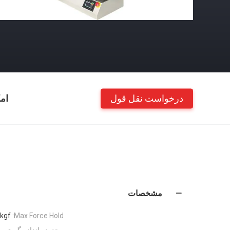
درخواست نقل قول
ام
مشخصات
0kgf
Max Force Hold:
محدوده اندازه گیری مو