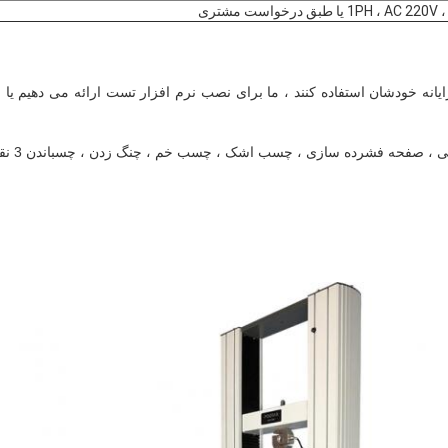
1PH ، A یا طبق درخواست مشتری
رایانه خودشان استفاده کنند ، ما برای نصب نرم افزار تست ارائه می دهیم یا
حه فشرده سازی ، چسب اشک ، چسب خم ، چنگ زدن ، چسباندن 3 نقطه ، و غیره