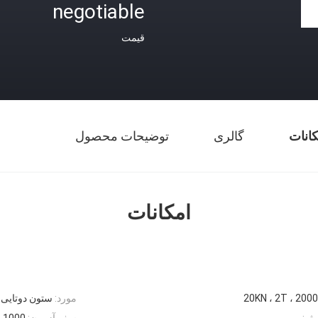
negotiable
قیمت
کانات
گالری
توضیحات محصول
امکانات
20KN ، 2T ، 200
مورد:
ستون دوتایی UTM
ثر:
سفر آزمون:
1000 میلی متر (می تواند طولانی شود)