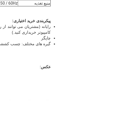
منبع تغذیه
C 220V ، 50 / 60Hz
پیکربندی خرید اختیاری:
رایانه (مشتریان می توانند از 
کامپیوتر خریداری کنید.)
چاپگر
گیره های مختلف: چسب کششی ، صف
عکس: