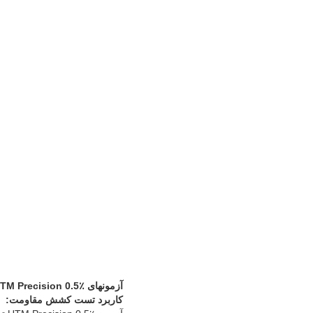
آزمونهای UTM Precision 0.5٪ تست مقاومت کششی از تجهیزات آزمون استرس بیرون کشیدند
کاربرد تست کشش مقاومت: