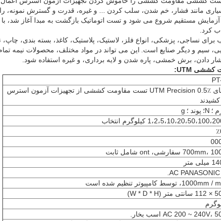
مون UTM Precision 0.5٪ تست کششی مقاومت کششی را خاموش کردن تجهیزات آزمون استرس اع
یاری مانند فشار، خم شدن، سلب کردن ... و غیره، قدرت و گسترش نمونه، را
ب کرد.
ای نساجی، پزشکی، انواع فلز، لاستیک، پلاستیک، کاغذ، بسته بندی، چاپ،
یی، سیم و دیگر صنایع است.
این می تواند در مواد مختلف، محصولات نیمه تمام
دادن، برش خمشی، پاره شدن و لایه برداری، و غیره استفاده شود.
ششی UTM:
PT
آزمونهای UTM Precision 0.5٪ تست مقاومت کششی از تجهیزات آزمون استرس
کشیدند
م ؛
N؛
پوند ؛
g
1،2،5،10،20،50،100 کیلوگرم انتخاب
70 سفارشی، ont شامل ثابت
.
AC 200 ~ 240V، اسب بخار.