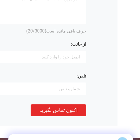
حرف باقی مانده است(
/3000)
20
از جانب:
تلفن:
اکنون تماس بگیرید