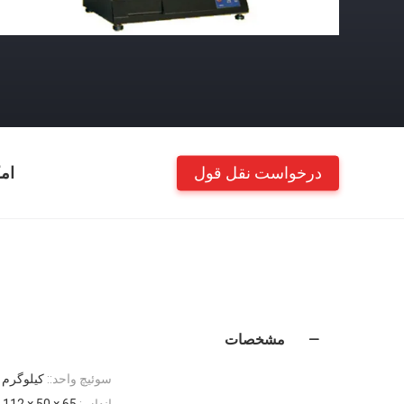
درخواست نقل قول
ام
مشخصات
سوئیچ واحد::
کیلوگرم ؛ N؛ پوند ؛
اندازه:
65 × 50 × 112 سانتی متر