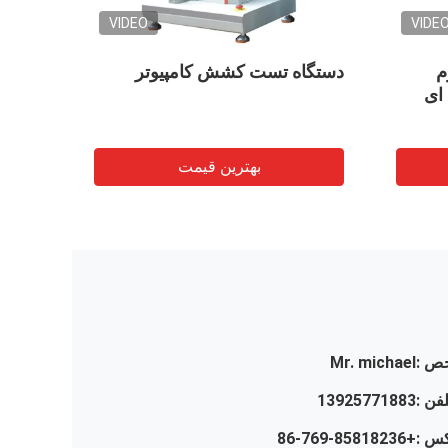
VIDEO
VIDE
0.05 گرم
دستگاه تست کشش کامپیوتر
سرعت 
ای
～ 3000 میلی متر در هر دقیقه
بهترین قیمت
ص :
Mr. michael
لفن :
13925771883
س :
+86-769-85818236