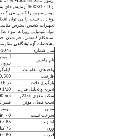
آز
از 0 ~ 500KG؛
آزمایش های بس
نوع داده تست را می توان انتخا
تجهیزات کشش استرس مناسب بر
مواد شیمیایی روزانه، مواد غذا
استحکام کششی، خم شدن، فشار 
مشخصات آزمایشگاهی مقاومت ک
مدل شماره
-1076
نام ماشین
بیرون 
واحدهای مقاومت
کیلوگر
ظرفیت
،200،500
بارگیری دقت
در 0.5٪
تجزیه و تحلیل قدرت
1/10 000
سکته مغزی حداکثر
0mm، 1000mm
تست فضای موثر
قطر 140 میلی متر
موتور
موتور AC PANASONIC
سرعت تست
0 ~ 1000mm / min، توسط کامپیوتر تنظیم شده است
اندازه
65 × 50 × 112 سانتی متر (W * D * H)
وزن
75 کیلوگرم
قدرت
 50 ~ 60