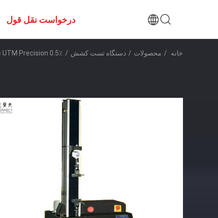
درخواست نقل قول
خانه
/
محصولات
/
دستگاه تست کشش
/
UTM Precision 0.5٪ تست تجهیزات تنش را برای روزانه شیمیایی کشف کنید