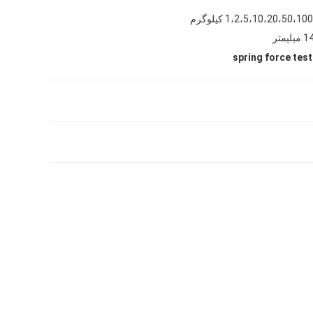
1،2،5،10،20،50، کیلوگرم
spring force test