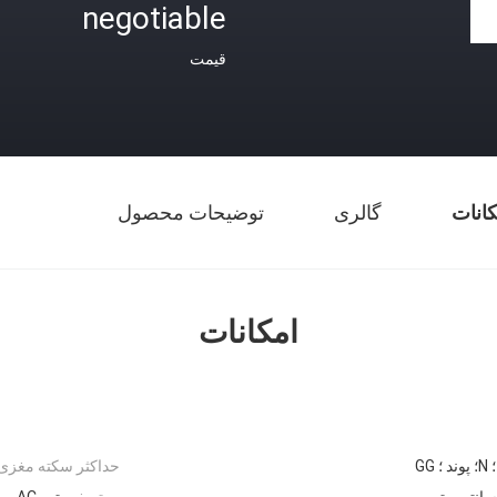
negotiable
قیمت
کانات
گالری
توضیحات محصول
امکانات
 GG
حداکثر سکته مغزی:
موتور:
موتور AC