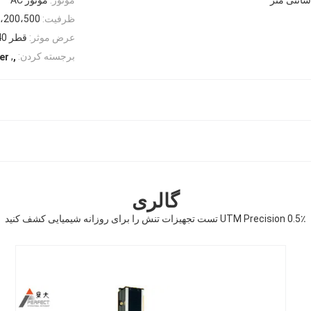
ظرفیت:
100،200،500
عرض موثر:
قطر 140 میلیمتر
,
برجسته کردن:
er
,
گالری
UTM Precision 0.5٪ تست تجهیزات تنش را برای روزانه شیمیایی کشف کنید